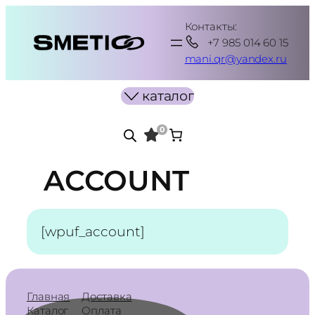
Перейти
Контакты:
к
+7 985 014 60 15
содержимому
mani.qr@yandex.ru
каталог
0
ACCOUNT
[wpuf_account]
Главная
Доставка
Каталог
Оплата