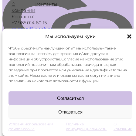
О
Контакты
компании
Контакты:
+7 985 014 60 15
mani.qr@yandex.ru
Мы используем куки
Чтобы обеспечить наилучший опыт, мы используем такие
технологии, как cookies, для хранения и/или доступа к
smetico ©
2026
политика конфиденциальности
информации об устройстве. Согласие на использование этих
технологий позволит нам обрабатывать такие данные, как
поведение при просмотре или уникальные идентификаторы на
этом сайте. Несогласие или отзыв согласия могут негативно
повлиять на некоторые возможности и функции.
Согласиться
Отказаться
Условия использования
Политика
О
файлов cookie
конфиденциальности
компании