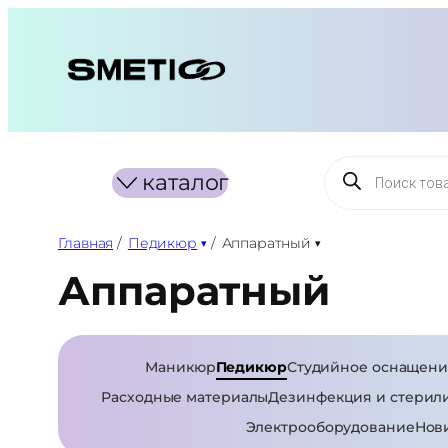
Перейти
к
содержимому
Поиск
каталог
товаров
Главная
/
Педикюр
/
Аппаратный
Аппаратный
Маникюр
Педикюр
Студийное оснащени
Расходные материалы
Дезинфекция и стерил
Электрооборудование
Нов