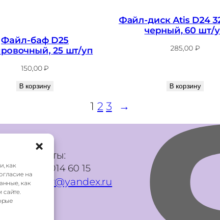
Файл-диск Atis D24 3
черный, 60 шт/
Файл-баф D25
285,00
₽
ровочный, 25 шт/уп
150,00
₽
В корзину
В корзину
1
2
3
→
Контакты:
и, как
+7 985 014 60 15
Согласие на
mani.qr@yandex.ru
анные, как
 сайте.
орые