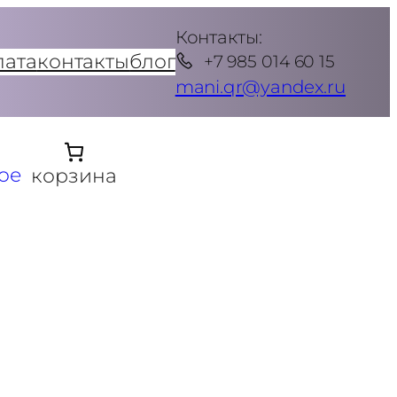
Контакты:
лата
контакты
блог
+7 985 014 60 15
mani.qr@yandex.ru
ое
корзина