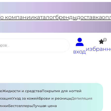
о компании
каталог
бренды
доставка
оп
0
избранн
вход
е
Жидкости и средства
Покрытия для ногтей
изация
Уход за кожей
Брови и ресницы
Депиляция
инки
Бестселлеры
Лучшая цена