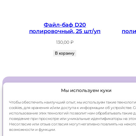
Файл-баф D20
полировочный, 25 шт/уп
поли
130,00
₽
В корзину
Мы используем куки
Главная
Доставка
Чтобы обеспечить наилучший опыт, мы используем такие технологи
Каталог
Оплата
cookies, для хранения и/или доступа к информации об устройстве. 
О компании
Контакты
использование этих технологий позволит нам обрабатывать такие д
поведение при просмотре или уникальные идентификаторы на этом
Несогласие или отзыв согласия могут негативно повлиять на некот
возможности и функции.