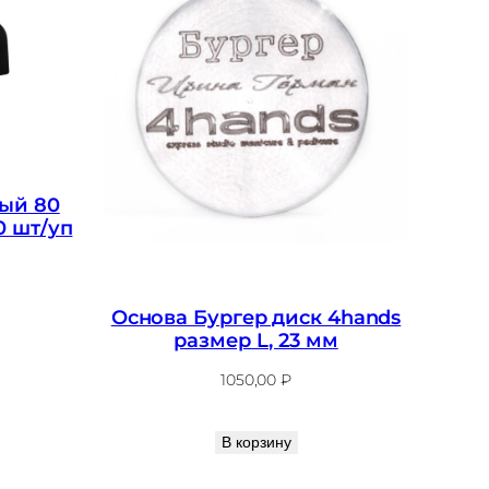
ый 80
0 шт/уп
Основа Бургер диск 4hands
размер L, 23 мм
1050,00
₽
В корзину