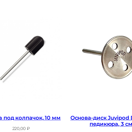
 под колпачок, 10 мм
Основа-диск Juvipod 
педикюра, 3 с
220,00
₽