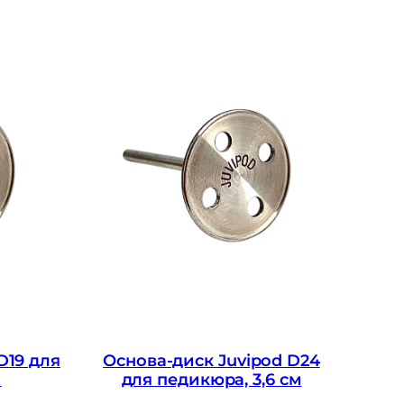
D19 для
Основа-диск Juvipod D24
м
для педикюра, 3,6 см