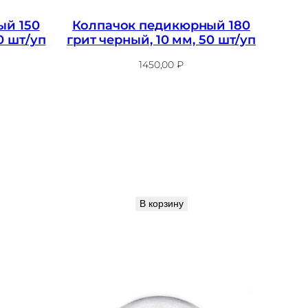
ый 150
Колпачок педикюрный 180
0 шт/уп
грит черный, 10 мм, 50 шт/уп
1450,00
₽
В корзину