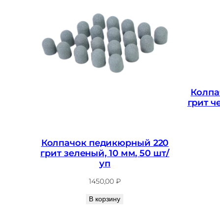
Колпа
грит ч
Колпачок педикюрный 220
грит зеленый, 10 мм, 50 шт/
уп
1450,00
₽
В корзину