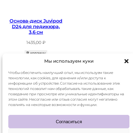
Основа-диск Juvipod
D24 для педикюра,
3,6 см
1435,00
₽
В корзину
Мы используем куки
Чтобы обеспечить наилучший опыт, мы используем такие
технологии, как cookies, для хранения и/или доступа к
Главная
Доставка
информации об устройстве. Согласие на использование этих
Каталог
Оплата
технологий позволит нам обрабатывать такие данные, как
О
Контакты
поведение при просмотре или уникальные идентификаторы на
компании
этом сайте. Несогласие или отзыв согласия могут негативно
Контакты:
повлиять на некоторые возможности и функции.
+7 985 014 60 15
mani.qr@yandex.ru
Согласиться