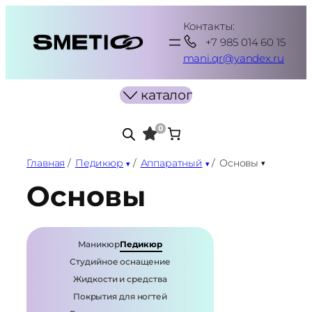
Перейти
Контакты:
к
+7 985 014 60 15
содержимому
mani.qr@yandex.ru
каталог
0
Главная
/
Педикюр
/
Аппаратный
/
Основы
Основы
Маникюр
Педикюр
Студийное оснащение
Жидкости и средства
Покрытия для ногтей