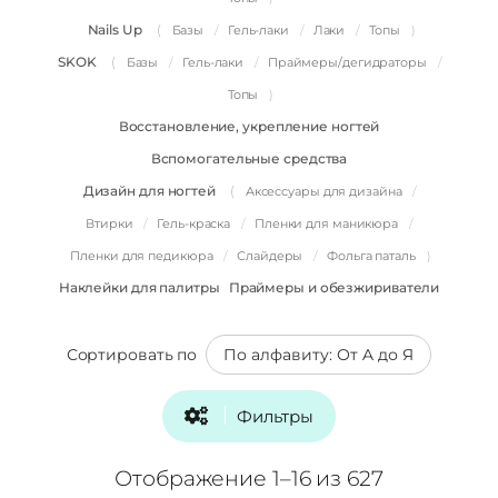
Nails Up
Базы
Гель-лаки
Лаки
Топы
SKOK
Базы
Гель-лаки
Праймеры/дегидраторы
Топы
Восстановление, укрепление ногтей
Вспомогательные средства
Дизайн для ногтей
Аксессуары для дизайна
Втирки
Гель-краска
Пленки для маникюра
Пленки для педикюра
Слайдеры
Фольга паталь
Наклейки для палитры
Праймеры и обезжириватели
Сортировать по
Фильтры
Отображение 1–16 из 627