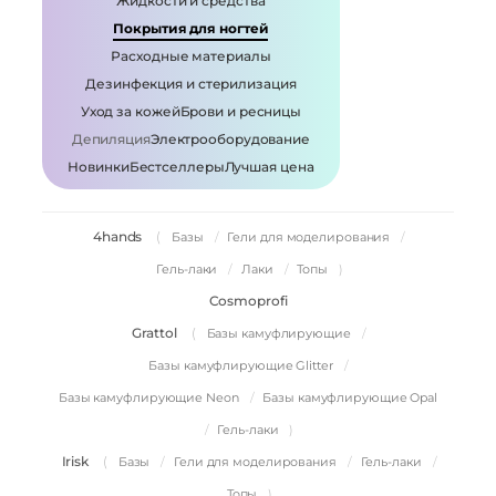
Жидкости и средства
Покрытия для ногтей
Расходные материалы
Дезинфекция и стерилизация
Уход за кожей
Брови и ресницы
Депиляция
Электрооборудование
Новинки
Бестселлеры
Лучшая цена
4hands
Базы
Гели для моделирования
Гель-лаки
Лаки
Топы
Cosmoprofi
Grattol
Базы камуфлирующие
Базы камуфлирующие Glitter
Базы камуфлирующие Neon
Базы камуфлирующие Opal
Гель-лаки
Irisk
Базы
Гели для моделирования
Гель-лаки
Топы