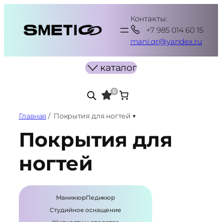
Перейти
Контакты:
к
+7 985 014 60 15
содержимому
mani.qr@yandex.ru
каталог
0
Главная
/
Покрытия для ногтей
Покрытия для
ногтей
Маникюр
Педикюр
Студийное оснащение