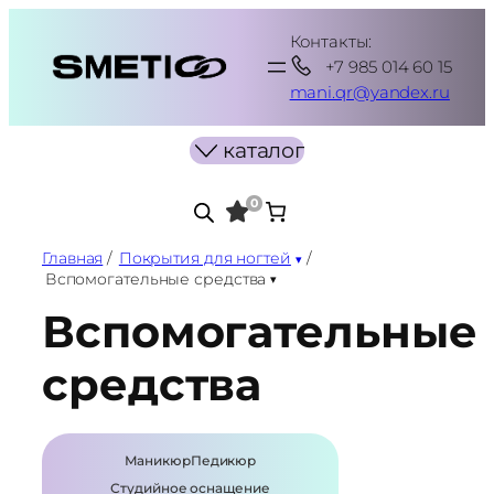
Перейти
Контакты:
к
+7 985 014 60 15
содержимому
mani.qr@yandex.ru
каталог
0
Главная
/
Покрытия для ногтей
/
Вспомогательные средства
Вспомогательные
средства
Маникюр
Педикюр
Студийное оснащение