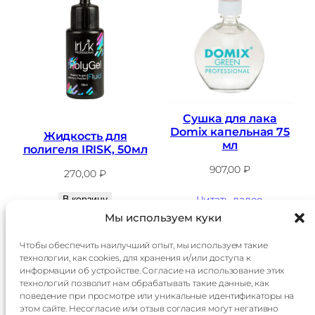
Сушка для лака
Domix капельная 75
Жидкость для
мл
полигеля IRISK, 50мл
907,00
₽
270,00
₽
В корзину
Читать далее
Мы используем куки
Чтобы обеспечить наилучший опыт, мы используем такие
технологии, как cookies, для хранения и/или доступа к
Главная
Доставка
информации об устройстве. Согласие на использование этих
Каталог
Оплата
технологий позволит нам обрабатывать такие данные, как
О
Контакты
поведение при просмотре или уникальные идентификаторы на
компании
этом сайте. Несогласие или отзыв согласия могут негативно