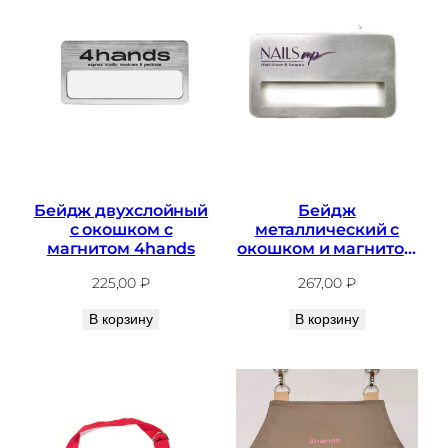
Бейдж двухслойный
Бейдж
с окошком с
металлический с
магнитом 4hands
окошком и магнитом
Nails up
225,00
₽
267,00
₽
В корзину
В корзину