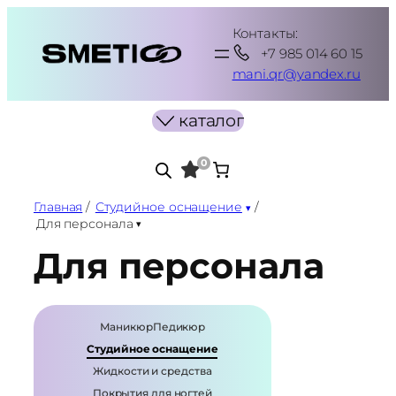
Перейти
Контакты:
к
+7 985 014 60 15
содержимому
mani.qr@yandex.ru
каталог
0
Главная
/
Студийное оснащение
/
Для персонала
Для персонала
Маникюр
Педикюр
Студийное оснащение
Жидкости и средства
Покрытия для ногтей