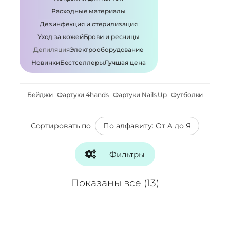
Расходные материалы
Дезинфекция и стерилизация
Уход за кожей
Брови и ресницы
Депиляция
Электрооборудование
Новинки
Бестселлеры
Лучшая цена
Бейджи
Фартуки 4hands
Фартуки Nails Up
Футболки
Сортировать по
Фильтры
Показаны все (13)