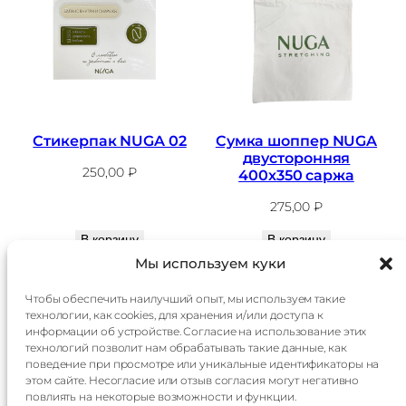
Стикерпак NUGA 02
Сумка шоппер NUGA
двусторонняя
250,00
₽
400х350 саржа
275,00
₽
В корзину
В корзину
Мы используем куки
Чтобы обеспечить наилучший опыт, мы используем такие
технологии, как cookies, для хранения и/или доступа к
Главная
Доставка
информации об устройстве. Согласие на использование этих
Каталог
Оплата
технологий позволит нам обрабатывать такие данные, как
О
Контакты
поведение при просмотре или уникальные идентификаторы на
компании
этом сайте. Несогласие или отзыв согласия могут негативно
Контакты:
повлиять на некоторые возможности и функции.