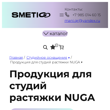
Перейти
Контакты:
к
+7 985 014 60 15
содержимому
mani.qr@yandex.ru
каталог
0
Главная
/
Студийное оснащение
/
Продукция для студий растяжки NUGA
Продукция для
студий
растяжки NUGA