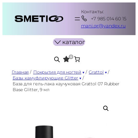
Перейти
Контакты:
к
+7 985 014 60 15
содержимому
mani.qr@yandex.ru
каталог
0
Главная
/
Покрытия для ногтей
/
Grattol
/
Базы камуфлирующие Glitter
/
База для гель-лака каучуковая Grattol 07 Rubber
Base Glitter, 9 мл