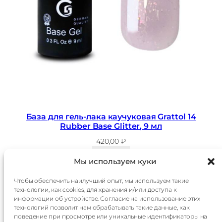
База для гель-лака каучуковая Grattol 14
Rubber Base Glitter, 9 мл
420,00
₽
В корзину
Мы используем куки
Чтобы обеспечить наилучший опыт, мы используем такие
технологии, как cookies, для хранения и/или доступа к
Главная
Доставка
информации об устройстве. Согласие на использование этих
Каталог
Оплата
технологий позволит нам обрабатывать такие данные, как
О
Контакты
поведение при просмотре или уникальные идентификаторы на
компании