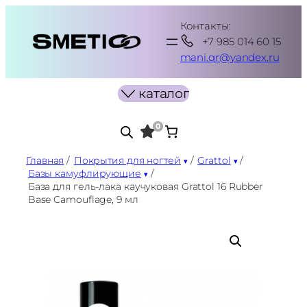
Перейти
Контакты:
к
+7 985 014 60 15
содержимому
mani.qr@yandex.ru
каталог
0
Главная
/
Покрытия для ногтей
/
Grattol
/
Базы камуфлирующие
/
База для гель-лака каучуковая Grattol 16 Rubber
Base Camouflage, 9 мл