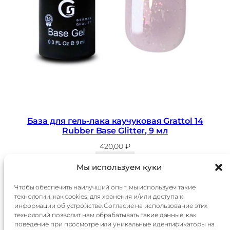
База для гель-лака каучуковая Grattol 14
Rubber Base Glitter, 9 мл
420,00
₽
В корзину
Мы используем куки
Чтобы обеспечить наилучший опыт, мы используем такие
технологии, как cookies, для хранения и/или доступа к
Главная
Доставка
информации об устройстве. Согласие на использование этих
Каталог
Оплата
технологий позволит нам обрабатывать такие данные, как
О
Контакты
поведение при просмотре или уникальные идентификаторы на
компании