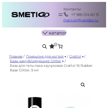
Перейти
Контакты:
к
+7 985 014 60 15
содержимому
mani.qr@yandex.ru
каталог
0
Главная
/
Покрытия для ногтей
/
Grattol
/
Базы камуфлирующие Glitter
/
База для гель-лака каучуковая Grattol 16 Rubber
Base Glitter, 9 мл