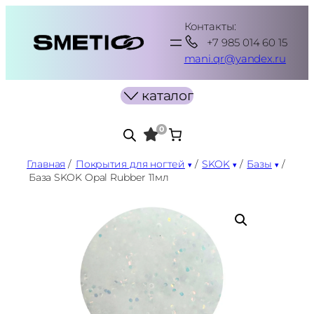
Перейти
Контакты:
к
+7 985 014 60 15
содержимому
mani.qr@yandex.ru
каталог
0
Главная
/
Покрытия для ногтей
/
SKOK
/
Базы
/
База SKOK Opal Rubber 11мл