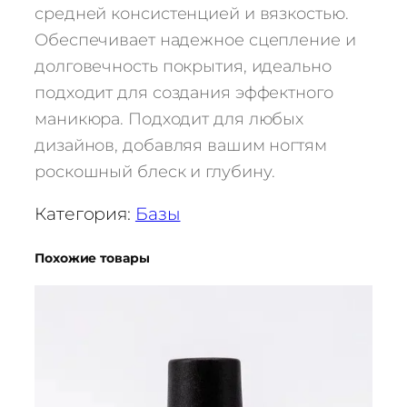
средней консистенцией и вязкостью.
в
Обеспечивает надежное сцепление и
о
т
долговечность покрытия, идеально
о
подходит для создания эффектного
в
маникюра. Подходит для любых
а
дизайнов, добавляя вашим ногтям
р
роскошный блеск и глубину.
а
Б
Категория:
Базы
а
з
Похожие товары
а
S
K
O
K
O
p