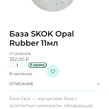
База SKOK Opal
Rubber 11мл
УТ-00004518
352,00
₽
К
В корзину
о
В наличии
л
и
−
ОПИСАНИЕ
ч
е
База Opal — каучуковая база с
с
золотистым шиммером, обладающая
т