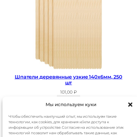
Шпатели деревянные узкие 140х6мм, 250
шт
101,00
₽
В корзину
Мы используем куки
Чтобы обеспечить наилучший опыт, мы используем такие
технологии, как cookies, для хранения и/или доступа к
Главная
Доставка
информации об устройстве. Согласие на использование этих
Каталог
Оплата
технологий позволит нам обрабатывать такие данные, как
О
Контакты