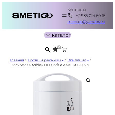
Перейти
Контакты:
к
+7 985 014 60 15
содержимому
mani.qr@yandex.ru
каталог
0
Главная
/
Брови и ресницы
/
Эпиляция
/
Воскоплав Ashley LILU, объем чаши 120 мл