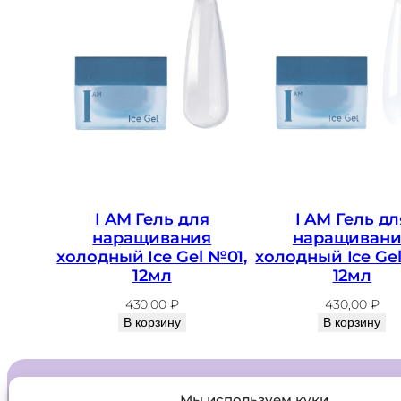
I AM Гель для
I AM Гель дл
наращивания
наращивани
холодный Ice Gel №01,
холодный Ice Ge
12мл
12мл
430,00
₽
430,00
₽
В корзину
В корзину
Мы используем куки