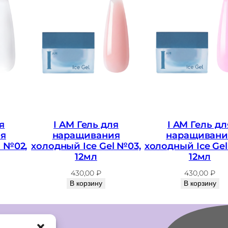
Г
е
л
ь
д
л
я
м
я
I AM Гель для
I AM Гель дл
о
я
наращивания
наращивани
д
l №02,
холодный Ice Gel №03,
холодный Ice Ge
12мл
12мл
е
л
430,00
₽
430,00
₽
В корзину
В корзину
и
р
о