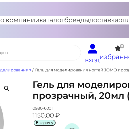
о компании
каталог
бренды
доставка
оп
0
избранн
вход
оделирования
/
Гель для моделирования ногтей JOMO прозра
Гель для моделиро
прозрачный, 20мл (
0980-6001
1150,00
₽
К
В корзину