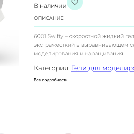
о
В наличии
л
ОПИСАНИЕ
и
ч
6001 Swifty – скоростной жидкий ге
е
экстражесткий в выравнивающем сл
с
моделирования и наращивания.
т
в
Категория:
Гели для моделир
о
Все подробности
т
о
в
а
р
а