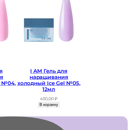
я
I AM Гель для
я
наращивания
l №04,
холодный Ice Gel №05,
12мл
430,00
₽
В корзину