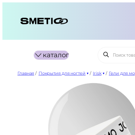
Перейти
к
содержимому
Поиск
каталог
товаров
Главная
/
Покрытия для ногтей
/
Irisk
/
Гели для м