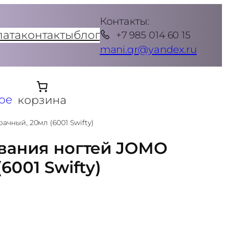
Контакты:
лата
контакты
блог
+7 985 014 60 15
mani.qr@yandex.ru
ое
корзина
чный, 20мл (6001 Swifty)
вания ногтей JOMO
6001 Swifty)