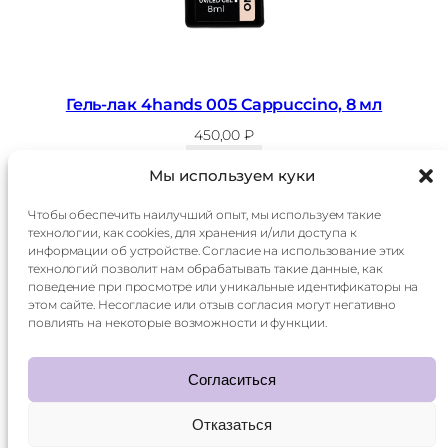
Гель-лак 4hands 005 Cappuccino, 8 мл
450,00
₽
В корзину
Мы используем куки
Чтобы обеспечить наилучший опыт, мы используем такие
технологии, как cookies, для хранения и/или доступа к
Главная
Доставка
информации об устройстве. Согласие на использование этих
Каталог
Оплата
технологий позволит нам обрабатывать такие данные, как
О
Контакты
поведение при просмотре или уникальные идентификаторы на
компании
этом сайте. Несогласие или отзыв согласия могут негативно
Контакты:
повлиять на некоторые возможности и функции.
+7 985 014 60 15
mani.qr@yandex.ru
Согласиться
Отказаться