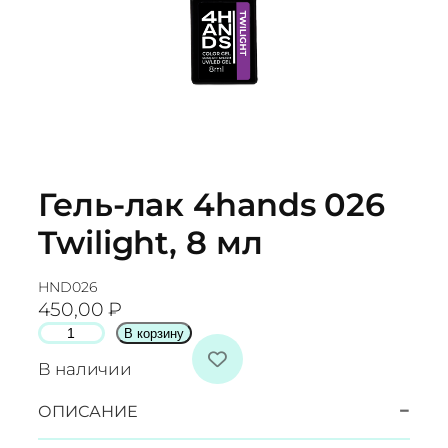
Гель-лак 4hands 026
Twilight, 8 мл
HND026
450,00
₽
К
В корзину
о
В наличии
л
и
−
ОПИСАНИЕ
ч