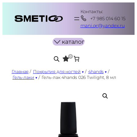
Перейти
Контакты:
к
+7 985 014 60 15
содержимому
mani.qr@yandex.ru
каталог
0
Главная
/
Покрытия для ногтей
/
4hands
/
Гель-лаки
/
Гель-лак 4hands 026 Twilight, 8 мл