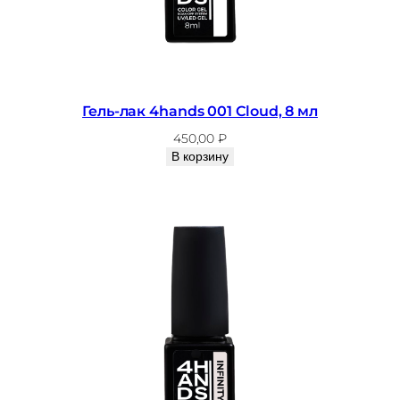
,
8
м
л
Гель-лак 4hands 001 Cloud, 8 мл
450,00
₽
В корзину