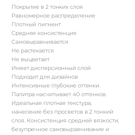
е
Покрытие в 2 тонких слоя
с
Равномерное распределение
т
Плотный пигмент
в
Средняя консистенция
о
т
Самовыравнивается
о
Не растекается
в
Не выцветает
а
Имеет дисперсионный слой
р
Подходит для дизайнов
а
Интенсивные глубокие оттенки.
Г
е
Палитра насчитывает 40 оттенков.
л
Идеальная плотная текстура,
ь
нанесение без просветов в 2 тонкий
-
слоя. Консистенция средней вязкости,
л
безупречное самовыравнивание и
а