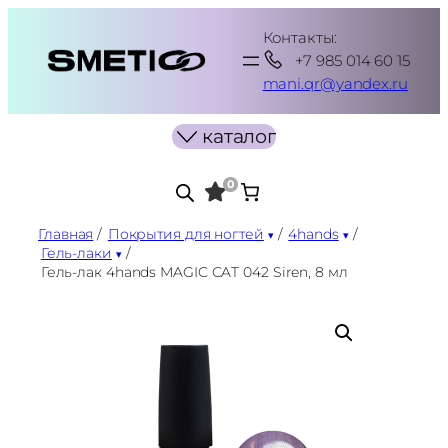
Перейти
Контакты:
к
+7 985 014 60 15
содержимому
mani.qr@yandex.ru
каталог
0
Главная
/
Покрытия для ногтей
/
4hands
/
Гель-лаки
/
Гель-лак 4hands MAGIC CAT 042 Siren, 8 мл