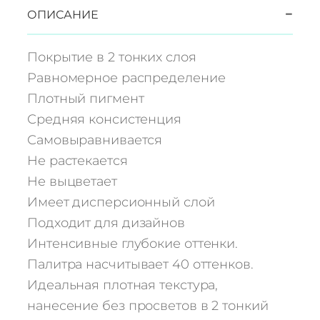
и
−
ОПИСАНИЕ
ч
е
Покрытие в 2 тонких слоя
с
Равномерное распределение
т
Плотный пигмент
в
Средняя консистенция
о
т
Самовыравнивается
о
Не растекается
в
Не выцветает
а
Имеет дисперсионный слой
р
Подходит для дизайнов
а
Интенсивные глубокие оттенки.
Г
е
Палитра насчитывает 40 оттенков.
л
Идеальная плотная текстура,
ь
нанесение без просветов в 2 тонкий
-