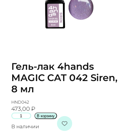
Гель-лак 4hands
MAGIC CAT 042 Siren,
8 мл
HND042
473,00
₽
К
В корзину
о
В наличии
л