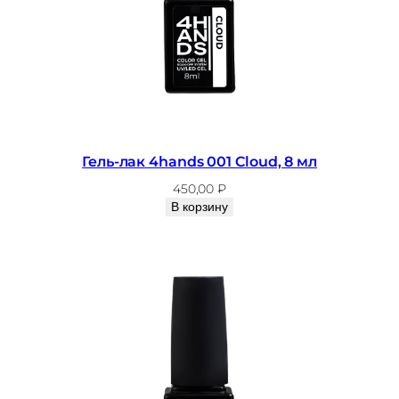
4
полимеризации:
2
UV/LED 48 Вт
S
i
r
e
n
Гель-лак 4hands 001 Cloud, 8 мл
,
450,00
₽
8
В корзину
м
л