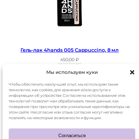
Гель-лак 4hands 005 Cappuccino, 8 мл
450,00
₽
В корзину
Мы используем куки
Чтобы обеспечить наилучший опыт, мы используем такие
технологии, как cookies, для хранения и/или доступа к
Главная
Доставка
информации об устройстве. Согласие на использование этих
Каталог
Оплата
технологий позволит нам обрабатывать такие данные, как
О
Контакты
поведение при просмотре или уникальные идентификаторы на
компании
этом сайте. Несогласие или отзыв согласия могут негативно
Контакты:
повлиять на некоторые возможности и функции.
+7 985 014 60 15
mani.qr@yandex.ru
Согласиться