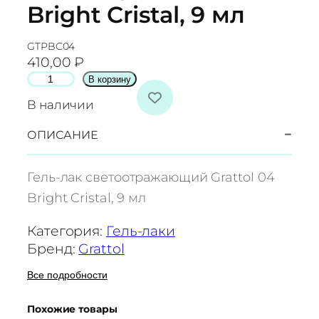
Bright Cristal, 9 мл
GTPBC04
410,00
₽
К
В корзину
о
В наличии
л
и
−
ОПИСАНИЕ
ч
е
Гель-лак светоотражающий Grattol 04
с
Bright Cristal, 9 мл
т
в
Категория:
Гель-лаки
о
Бренд:
Grattol
т
о
Все подробности
в
Похожие товары
а