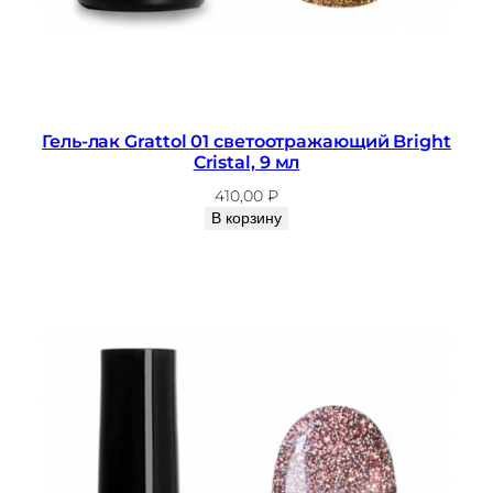
4
с
в
е
т
Гель-лак Grattol 01 светоотражающий Bright
о
Cristal, 9 мл
о
410,00
₽
т
В корзину
р
а
ж
а
ю
щ
и
й
B
r