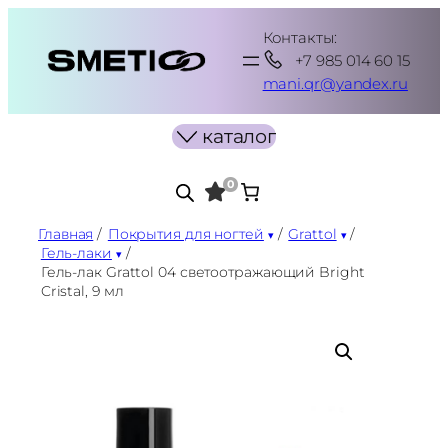
Перейти
Контакты:
к
+7 985 014 60 15
содержимому
mani.qr@yandex.ru
каталог
0
Главная
/
Покрытия для ногтей
/
Grattol
/
Гель-лаки
/
Гель-лак Grattol 04 светоотражающий Bright
Cristal, 9 мл