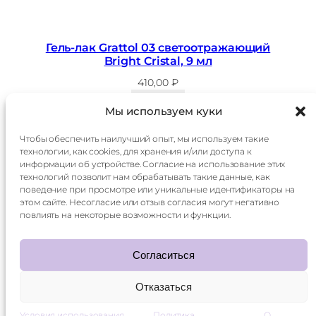
Гель-лак Grattol 03 светоотражающий
Bright Cristal, 9 мл
410,00
₽
В корзину
Мы используем куки
Чтобы обеспечить наилучший опыт, мы используем такие
технологии, как cookies, для хранения и/или доступа к
Главная
Доставка
информации об устройстве. Согласие на использование этих
Каталог
Оплата
технологий позволит нам обрабатывать такие данные, как
О
Контакты
поведение при просмотре или уникальные идентификаторы на
компании
этом сайте. Несогласие или отзыв согласия могут негативно
Контакты:
повлиять на некоторые возможности и функции.
+7 985 014 60 15
mani.qr@yandex.ru
Согласиться
Отказаться
smetico ©
2026
политика конфиденциальности
Условия использования
Политика
О