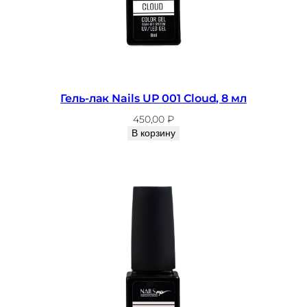
c
UV/LED 48 Вт
i
n
o
,
8
Гель-лак Nails UP 001 Cloud, 8 мл
м
450,00
₽
л
В корзину