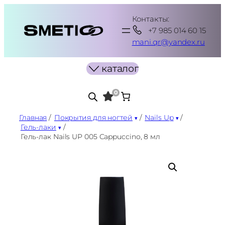
Перейти
Контакты:
к
+7 985 014 60 15
содержимому
mani.qr@yandex.ru
каталог
0
Главная
/
Покрытия для ногтей
/
Nails Up
/
Гель-лаки
/
Гель-лак Nails UP 005 Cappuccino, 8 мл