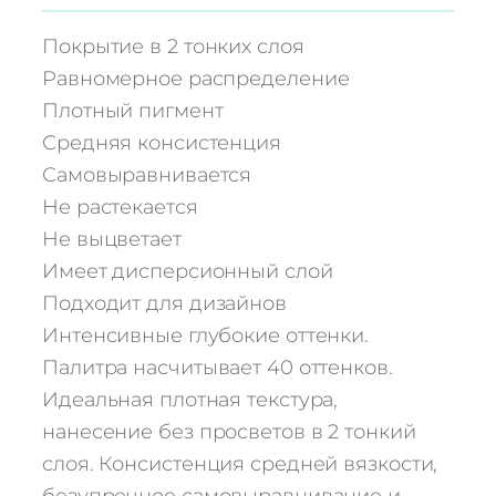
ч
е
Покрытие в 2 тонких слоя
с
Равномерное распределение
т
Плотный пигмент
в
Средняя консистенция
о
т
Самовыравнивается
о
Не растекается
в
Не выцветает
а
Имеет дисперсионный слой
р
Подходит для дизайнов
а
Интенсивные глубокие оттенки.
Г
е
Палитра насчитывает 40 оттенков.
л
Идеальная плотная текстура,
ь
нанесение без просветов в 2 тонкий
-
слоя. Консистенция средней вязкости,
л
безупречное самовыравнивание и