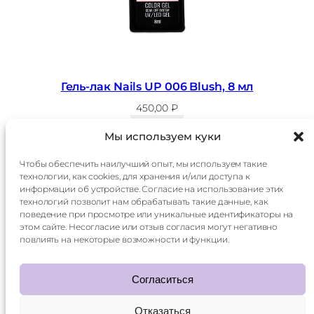
Гель-лак Nails UP 006 Blush, 8 мл
450,00
₽
В корзину
Мы используем куки
Чтобы обеспечить наилучший опыт, мы используем такие
технологии, как cookies, для хранения и/или доступа к
Главная
Доставка
информации об устройстве. Согласие на использование этих
Каталог
Оплата
технологий позволит нам обрабатывать такие данные, как
О
Контакты
поведение при просмотре или уникальные идентификаторы на
компании
этом сайте. Несогласие или отзыв согласия могут негативно
Контакты:
повлиять на некоторые возможности и функции.
+7 985 014 60 15
mani.qr@yandex.ru
Согласиться
Отказаться