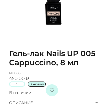
Гель-лак Nails UP 005
Cappuccino, 8 мл
NU005
450,00
₽
К
В корзину
о
В наличии
л
и
−
ОПИСАНИЕ