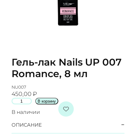
Гель-лак Nails UP 007
Romance, 8 мл
NU007
450,00
₽
К
В корзину
о
В наличии
л
и
−
ОПИСАНИЕ
ч