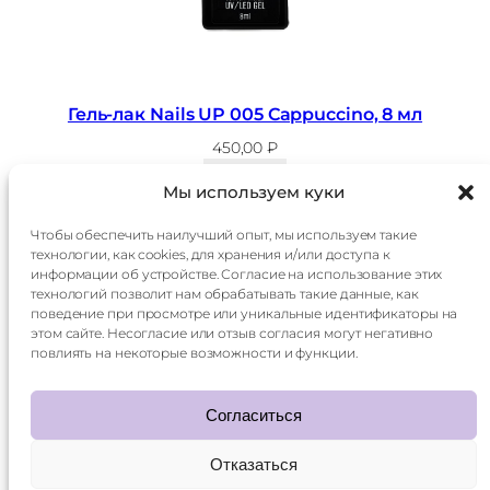
Гель-лак Nails UP 005 Cappuccino, 8 мл
450,00
₽
В корзину
Мы используем куки
Чтобы обеспечить наилучший опыт, мы используем такие
технологии, как cookies, для хранения и/или доступа к
Главная
Доставка
информации об устройстве. Согласие на использование этих
Каталог
Оплата
технологий позволит нам обрабатывать такие данные, как
О
Контакты
поведение при просмотре или уникальные идентификаторы на
компании
этом сайте. Несогласие или отзыв согласия могут негативно
Контакты:
повлиять на некоторые возможности и функции.
+7 985 014 60 15
mani.qr@yandex.ru
Согласиться
Отказаться