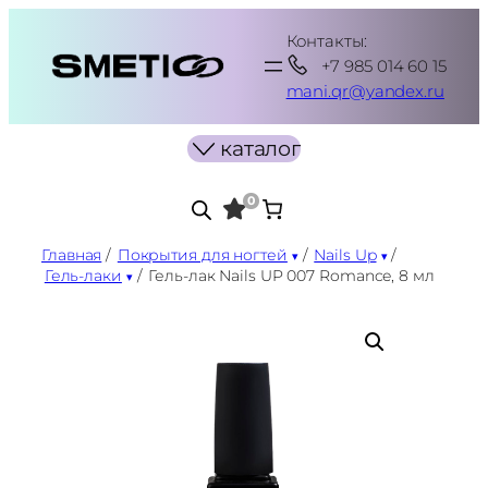
Перейти
Контакты:
к
+7 985 014 60 15
содержимому
mani.qr@yandex.ru
каталог
0
Главная
/
Покрытия для ногтей
/
Nails Up
/
Гель-лаки
/
Гель-лак Nails UP 007 Romance, 8 мл