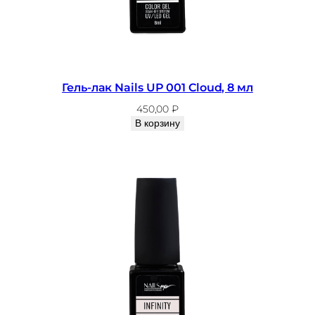
,
8
м
л
Гель-лак Nails UP 001 Cloud, 8 мл
450,00
₽
В корзину