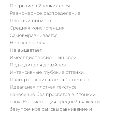
е
Покрытие в 2 тонких слоя
с
Равномерное распределение
т
Плотный пигмент
в
Средняя консистенция
о
т
Самовыравнивается
о
Не растекается
в
Не выцветает
а
Имеет дисперсионный слой
р
Подходит для дизайнов
а
Интенсивные глубокие оттенки.
Г
е
Палитра насчитывает 40 оттенков.
л
Идеальная плотная текстура,
ь
нанесение без просветов в 2 тонкий
-
слоя. Консистенция средней вязкости,
л
безупречное самовыравнивание и
а