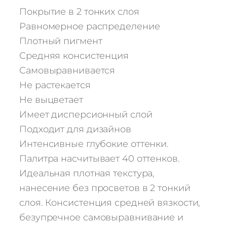
е
Покрытие в 2 тонких слоя
с
Равномерное распределение
т
Плотный пигмент
в
Средняя консистенция
о
т
Самовыравнивается
о
Не растекается
в
Не выцветает
а
Имеет дисперсионный слой
р
Подходит для дизайнов
а
Интенсивные глубокие оттенки.
Г
е
Палитра насчитывает 40 оттенков.
л
Идеальная плотная текстура,
ь
нанесение без просветов в 2 тонкий
-
слоя. Консистенция средней вязкости,
л
безупречное самовыравнивание и
а