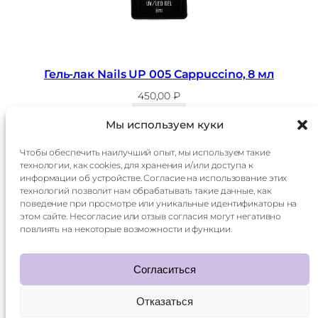
Гель-лак Nails UP 005 Cappuccino, 8 мл
450,00
₽
В корзину
Мы используем куки
Чтобы обеспечить наилучший опыт, мы используем такие
технологии, как cookies, для хранения и/или доступа к
Главная
Доставка
информации об устройстве. Согласие на использование этих
Каталог
Оплата
технологий позволит нам обрабатывать такие данные, как
О
Контакты
поведение при просмотре или уникальные идентификаторы на
компании
этом сайте. Несогласие или отзыв согласия могут негативно
Контакты:
повлиять на некоторые возможности и функции.
+7 985 014 60 15
mani.qr@yandex.ru
Согласиться
Отказаться