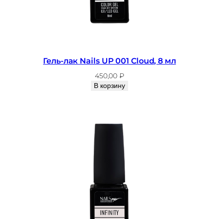
e
,
8
м
л
Гель-лак Nails UP 001 Cloud, 8 мл
450,00
₽
В корзину