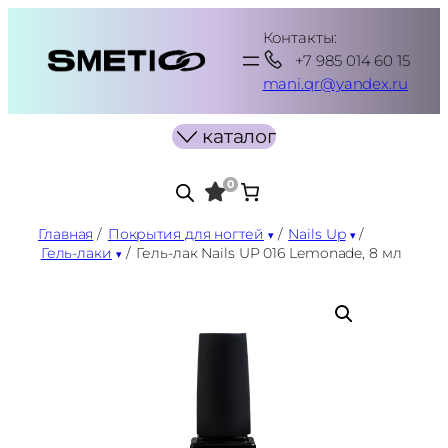
Перейти
Контакты:
к
+7 985 014 60 15
содержимому
mani.qr@yandex.ru
каталог
0
Главная
/
Покрытия для ногтей
/
Nails Up
/
Гель-лаки
/
Гель-лак Nails UP 016 Lemonade, 8 мл