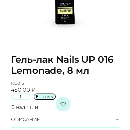
Гель-лак Nails UP 016
Lemonade, 8 мл
NU016
450,00
₽
К
В корзину
о
В наличии
л
и
−
ОПИСАНИЕ
ч