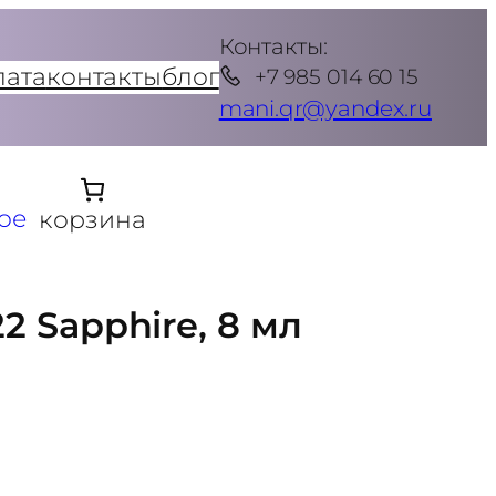
Контакты:
лата
контакты
блог
+7 985 014 60 15
mani.qr@yandex.ru
ое
корзина
22 Sapphire, 8 мл