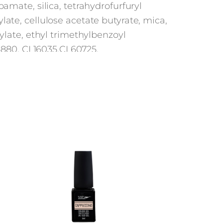
amate, silica, tetrahydrofurfuryl
ate, cellulose acetate butyrate, mica,
ylate, ethyl trimethylbenzoyl
880, CI 16035,CI 60725,
зации: