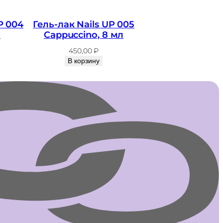
P 004
Гель-лак Nails UP 005
л
Cappuccino, 8 мл
450,00
₽
В корзину