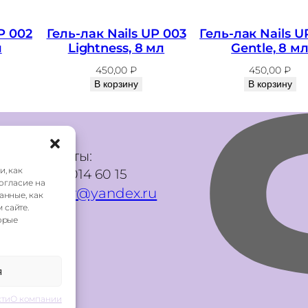
2
2
P 002
Гель-лак Nails UP 003
Гель-лак Nails U
S
л
Lightness, 8 мл
Gentle, 8 м
a
450,00
₽
450,00
₽
p
В корзину
В корзину
p
h
i
Контакты:
r
и, как
+7 985 014 60 15
Согласие на
e
mani.qr@yandex.ru
анные, как
,
 сайте.
орые
8
м
л
я
ти
сти
О компании