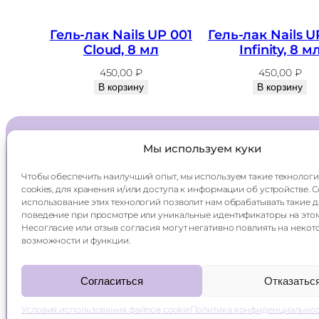
Гель-лак Nails UP 001
Гель-лак Nails U
Cloud, 8 мл
Infinity, 8 м
450,00
₽
450,00
₽
В корзину
В корзину
Мы используем куки
Главная
Доставка
Чтобы обеспечить наилучший опыт, мы используем такие технологи
Каталог
Оплата
cookies, для хранения и/или доступа к информации об устройстве. 
О компании
Контакты
использование этих технологий позволит нам обрабатывать такие д
поведение при просмотре или уникальные идентификаторы на этом
Несогласие или отзыв согласия могут негативно повлиять на некот
возможности и функции.
Согласиться
Отказатьс
smetico ©
2026
политика конфиденциальнос
Условия использования файлов cookie
Политика конфиденциально