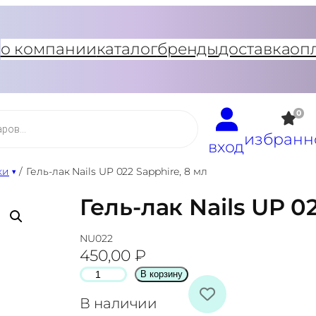
о компании
каталог
бренды
доставка
оп
0
избранн
вход
ки
/
Гель-лак Nails UP 022 Sapphire, 8 мл
Гель-лак Nails UP 0
NU022
450,00
₽
К
В корзину
о
В наличии