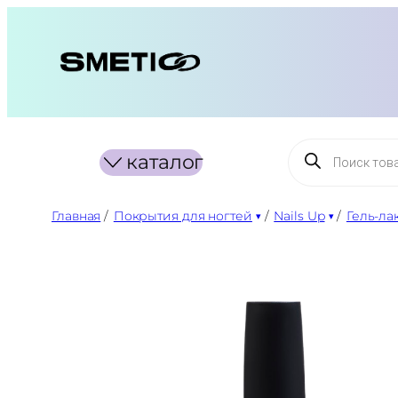
Перейти
к
содержимому
Поиск
каталог
товаров
Главная
/
Покрытия для ногтей
/
Nails Up
/
Гель-ла