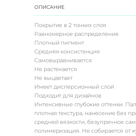
л
ОПИСАНИЕ
и
ч
Покрытие в 2 тонких слоя
е
Равномерное распределение
с
Плотный пигмент
т
Средняя консистенция
в
Самовыравнивается
о
Не растекается
т
Не выцветает
о
Имеет дисперсионный слой
в
Подходит для дизайнов
а
Интенсивные глубокие оттенки. Пал
р
плотная текстура, нанесение без пр
а
средней вязкости, безупречное са
Г
полимеризация. Не собирается от к