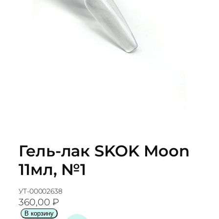
Гель-лак SKOK Moon
11мл, №1
УТ-00002638
360,00
₽
К
В корзину