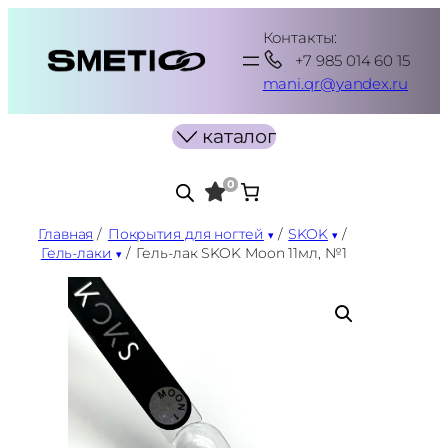
Перейти
Контакты:
к
+7 985 014 60 15
содержимому
mani.qr@yandex.ru
каталог
0
Главная
/
Покрытия для ногтей
/
SKOK
/
Гель-лаки
/
Гель-лак SKOK Moon 11мл, №1