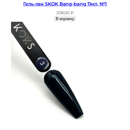
Гель-лак SKOK Bang-bang 11мл, №1
№
1
308,00
₽
В корзину