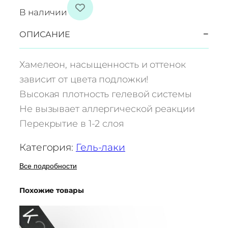
о
В наличии
л
и
−
ОПИСАНИЕ
ч
е
Хамелеон, насыщенность и оттенок
с
зависит от цвета подложки!
т
Высокая плотность гелевой системы
в
Не вызывает аллергической реакции
о
т
Перекрытие в 1-2 слоя
о
в
Категория:
Гель-лаки
а
Все подробности
р
а
Похожие товары
Г
е
л