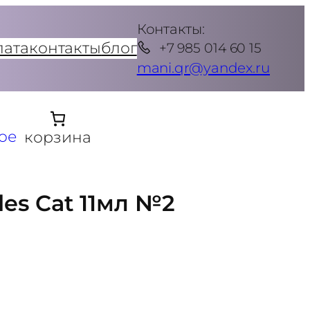
Контакты:
лата
контакты
блог
+7 985 014 60 15
mani.qr@yandex.ru
ое
корзина
les Cat 11мл №2