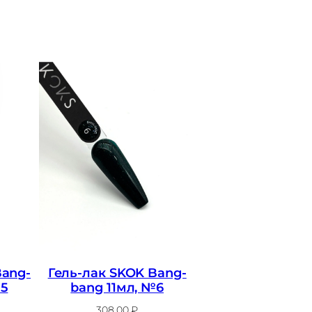
Bang-
Гель-лак SKOK Bang-
№5
bang 11мл, №6
308,00
₽