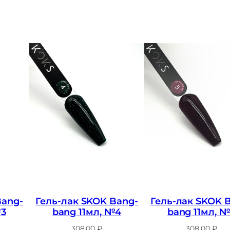
е
л
ь
-
л
а
к
S
K
O
K
S
k
Bang-
Гель-лак SKOK Bang-
Гель-лак SKOK 
i
№3
bang 11мл, №4
bang 11мл, 
t
308,00
₽
308,00
₽