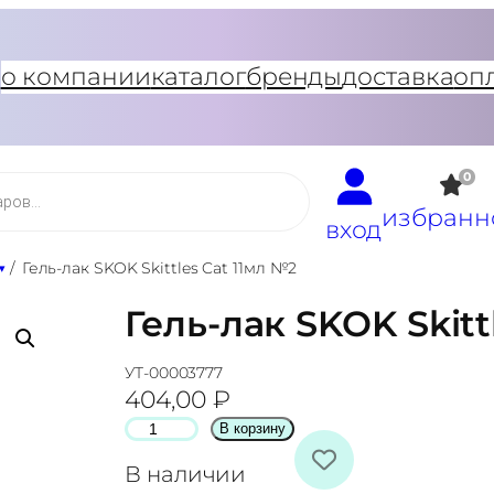
о компании
каталог
бренды
доставка
оп
0
избранн
вход
/
Гель-лак SKOK Skittles Cat 11мл №2
Гель-лак SKOK Skitt
УТ-00003777
404,00
₽
К
В корзину
о
В наличии