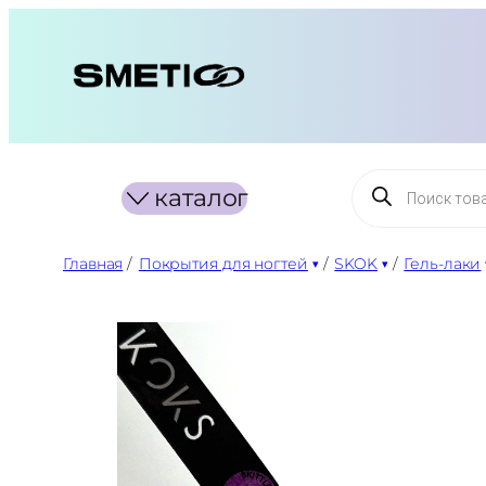
Перейти
к
содержимому
Поиск
каталог
товаров
Главная
/
Покрытия для ногтей
/
SKOK
/
Гель-лаки