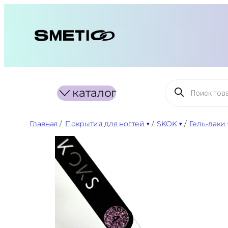
Перейти
к
содержимому
Поиск
каталог
товаров
Главная
/
Покрытия для ногтей
/
SKOK
/
Гель-лаки