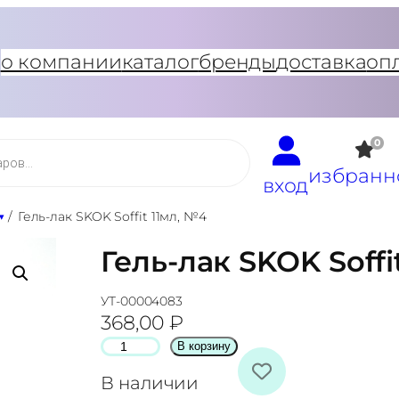
о компании
каталог
бренды
доставка
оп
0
избранн
вход
/
Гель-лак SKOK Soffit 11мл, №4
Гель-лак SKOK Soffi
УТ-00004083
368,00
₽
К
В корзину
о
В наличии