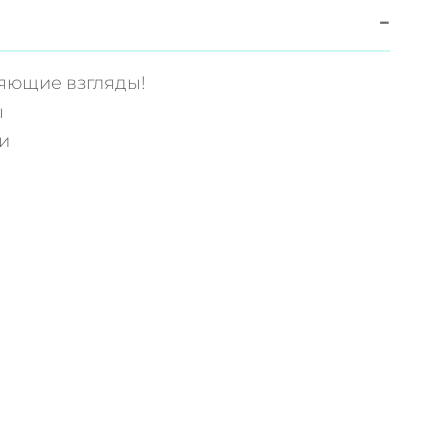
−
яющие взгляды!
ы
и