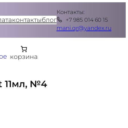
Контакты:
лата
контакты
блог
+7 985 014 60 15
mani.qr@yandex.ru
ое
корзина
t 11мл, №4