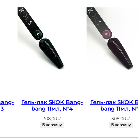
е
л
ь
-
л
а
к
S
K
O
K
Bang-
Гель-лак SKOK Bang-
Гель-лак SKOK 
S
№3
bang 11мл, №4
bang 11мл, 
o
308,00
₽
308,00
₽
f
В корзину
В корзину
f