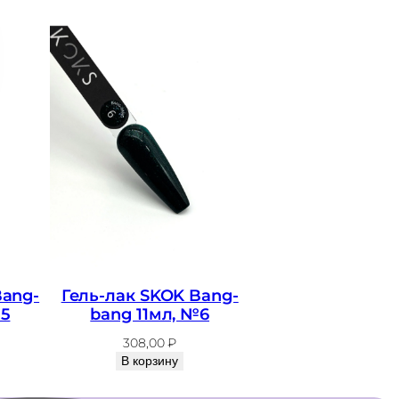
Bang-
Гель-лак SKOK Bang-
№5
bang 11мл, №6
308,00
₽
В корзину