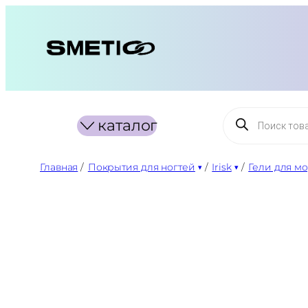
Перейти
к
содержимому
Поиск
каталог
товаров
Главная
/
Покрытия для ногтей
/
Irisk
/
Гели для м