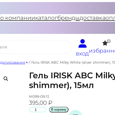
о компании
каталог
бренды
доставка
оп
0
избранн
вход
оделирования
/
Гель IRISK ABC Milky White (silver shimmer), 
Гель IRISK ABC Milky
shimmer), 15мл
М099-09-13
395,00
₽
К
В корзину