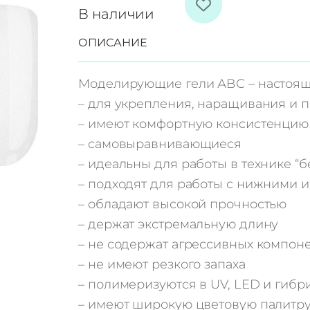
о
В наличии
л
ОПИСАНИЕ
и
ч
Моделирующие гели АВС – настояща
е
– для укрепления, наращивания и п
с
– имеют комфортную консистенцию
т
– самовыравнивающиеся
в
– идеальны для работы в технике “б
о
– подходят для работы с нижними 
т
– обладают высокой прочностью
о
– держат экстремальную длину
в
– не содержат агрессивных компон
а
– не имеют резкого запаха
р
– полимеризуются в UV, LED и гибр
а
– имеют широкую цветовую палитр