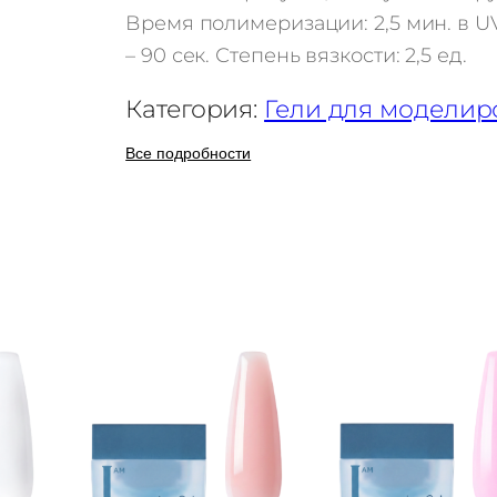
Г
Время полимеризации: 2,5 мин. в U
е
– 90 сек. Степень вязкости: 2,5 ед.
л
Категория:
Гели для моделир
ь
I
Все подробности
R
I
S
K
A
B
C
M
i
l