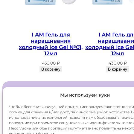
I AM Гель для
I AM Гель дл
наращивания
наращивани
холодный Ice Gel №01,
холодный Ice Ge
12мл
12мл
430,00
₽
430,00
₽
В корзину
В корзину
Мы используем куки
Главная
Доставка
Чтобы обеспечить наилучший опыт, мы используем такие технологи
Каталог
Оплата
cookies, для хранения и/или доступа к информации об устройстве. 
О компании
Контакты
использование этих технологий позволит нам обрабатывать такие д
поведение при просмотре или уникальные идентификаторы на этом
Несогласие или отзыв согласия могут негативно повлиять на некот
возможности и функции.