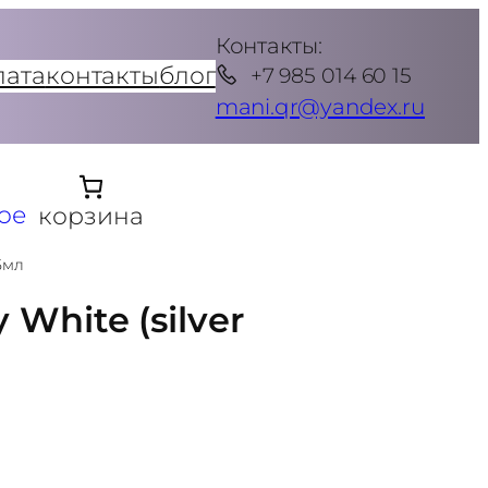
Контакты:
лата
контакты
блог
+7 985 014 60 15
mani.qr@yandex.ru
ое
корзина
15мл
 White (silver