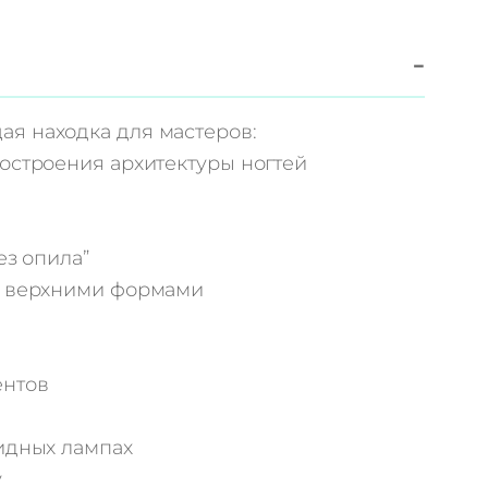
−
я находка для мастеров:
остроения архитектуры ногтей
ез опила”
и верхними формами
ентов
идных лампах
у