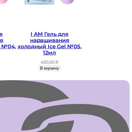
я
I AM Гель для
я
наращивания
l №04,
холодный Ice Gel №05,
12мл
430,00
₽
В корзину