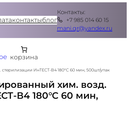
Контакты:
лата
контакты
блог
+7 985 014 60 15
mani.qr@yandex.ru
ое
корзина
 стерилизации ИнТЕСТ-В4 180°С 60 мин, 500шт/упак
рованный хим. возд.
СТ-В4 180°С 60 мин,