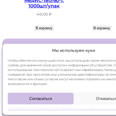
МедИС-180/60-1,
1000шт/упак
441,00
₽
В корзину
В корзину
Мы используем куки
Главная
Доставка
Чтобы обеспечить наилучший опыт, мы используем такие технологи
Каталог
Оплата
cookies, для хранения и/или доступа к информации об устройстве. 
О компании
Контакты
использование этих технологий позволит нам обрабатывать такие д
поведение при просмотре или уникальные идентификаторы на этом
Несогласие или отзыв согласия могут негативно повлиять на некот
возможности и функции.
Согласиться
Отказатьс
smetico ©
2026
политика конфиденциальнос
Условия использования файлов cookie
Политика конфиденциально