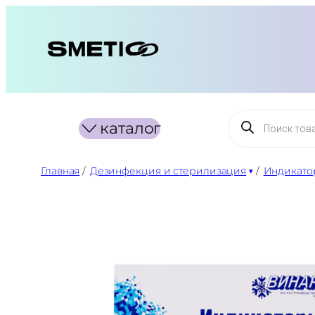
Перейти
к
содержимому
Поиск
каталог
товаров
Главная
/
Дезинфекция и стерилизация
/
Индикатор