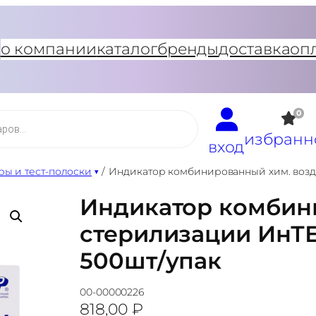
о компании
каталог
бренды
доставка
оп
0
избранн
вход
ы и тест-полоски
/
Индикатор комбинированный хим. возд.
Индикатор комбини
стерилизации ИнТЕ
500шт/упак
00-00000226
818,00
₽