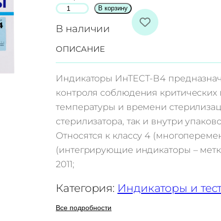
К
В корзину
о
В наличии
л
ОПИСАНИЕ
и
ч
Индикаторы ИнТЕСТ-В4 предназнач
е
контроля соблюдения критических
с
температуры и времени стерилизац
т
стерилизатора, так и внутри упаков
в
Относятся к классу 4 (многоперемен
о
(интегрирующие индикаторы – метка 
т
2011;
о
в
Категория:
Индикаторы и тес
а
Все подробности
р