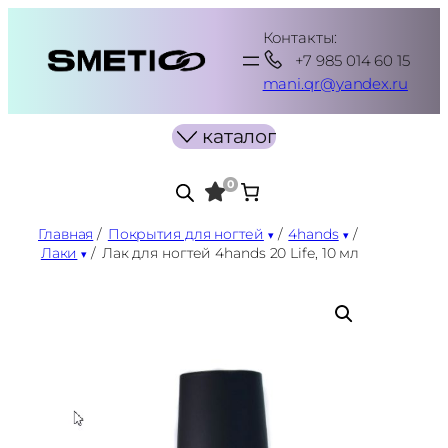
Перейти
Контакты:
к
+7 985 014 60 15
содержимому
mani.qr@yandex.ru
каталог
0
Главная
/
Покрытия для ногтей
/
4hands
/
Лаки
/
Лак для ногтей 4hands 20 Life, 10 мл