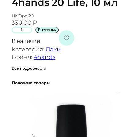
4hands 20 Life, 10 мл
HNDpol20
330,00
₽
К
В корзину
о
В наличии
л
Категория:
Лаки
и
Бренд:
4hands
ч
е
Все подробности
с
Похожие товары
т
в
о
т
о
в
а