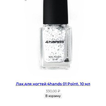
р
а
Л
а
к
д
л
я
н
о
г
т
е
й
4
Лак для ногтей 4hands 01 Point, 10 мл
h
330,00
₽
a
В корзину
n