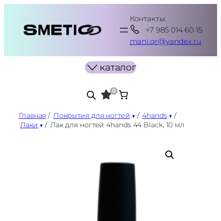
Перейти
Контакты:
к
+7 985 014 60 15
содержимому
mani.qr@yandex.ru
каталог
0
Главная
/
Покрытия для ногтей
/
4hands
/
Лаки
/
Лак для ногтей 4hands 44 Black, 10 мл