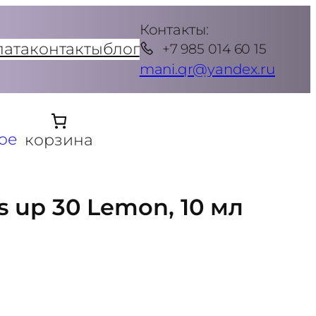
Контакты:
лата
контакты
блог
+7 985 014 60 15
mani.qr@yandex.ru
ое
корзина
s up 30 Lemon, 10 мл