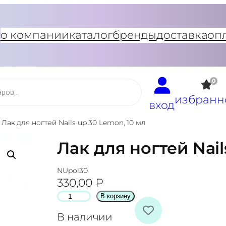
о компании
каталог
бренды
доставка
оп
0
избранн
вход
/
Лак для ногтей Nails up 30 Lemon, 10 мл
Лак для ногтей Nail
NUpol30
330,00
₽
К
В корзину
о
В наличии