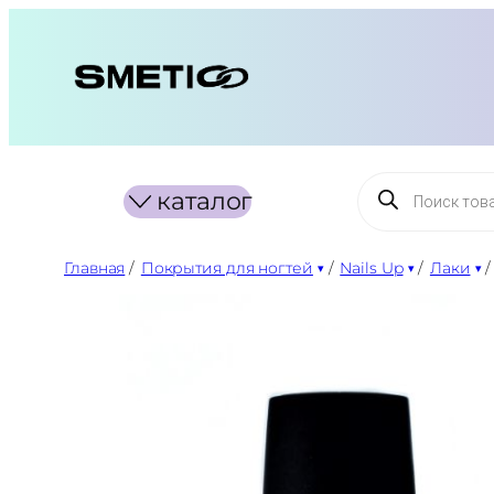
Перейти
к
содержимому
Поиск
каталог
товаров
Главная
/
Покрытия для ногтей
/
Nails Up
/
Лаки