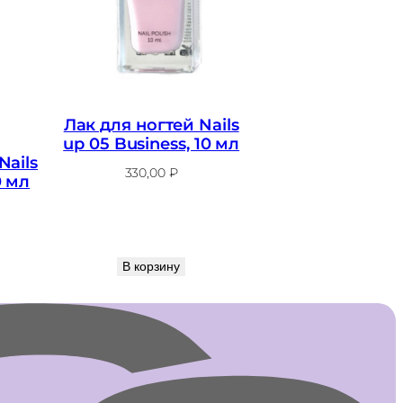
Лак для ногтей Nails
up 05 Business, 10 мл
Nails
330,00
₽
0 мл
В корзину