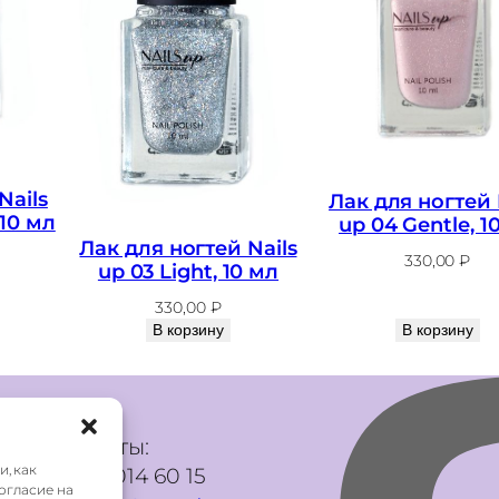
s
u
p
3
0
L
Nails
Лак для ногтей 
e
 10 мл
up 04 Gentle, 1
m
Лак для ногтей Nails
330,00
₽
up 03 Light, 10 мл
o
n
330,00
₽
В корзину
В корзину
,
1
0
м
Контакты:
л
и, как
+7 985 014 60 15
Согласие на