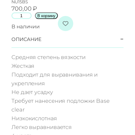
NU15BS
700,00
₽
К
В корзину
о
В наличии
л
и
−
ОПИСАНИЕ
ч
е
Средняя степень вязкости
с
Жесткая
т
Подходит для выравнивания и
в
укрепления
о
т
Не дает усадку
о
Требует нанесения подложки Base
в
clear
а
Низкокислотная
р
Легко выравнивается
а