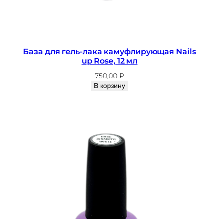
,
1
2
м
База для гель-лака камуфлирующая Nails
л
up Rose, 12 мл
750,00
₽
В корзину