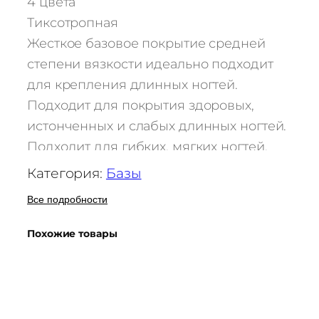
4 цвета
Л
и
Тиксотропная
к
Жесткое базовое покрытие средней
в
степени вязкости идеально подходит
и
для крепления длинных ногтей.
д
Подходит для покрытия здоровых,
г
истонченных и слабых длинных ногтей.
е
л
Подходит для гибких, мягких ногтей,
ь
нуждающихся в дополнительном
Категория:
Базы
(
укреплении. Перед покрытием жесткой
ж
Все подробности
базой обязательно необходимо нанести
е
подложку из каучуковой базы.
с
Похожие товары
Состав: ACRILATES COPOLYMER, HEMA,
т
к
ISOBORNYL
а
METHACRYLATE,
я
DHYDROXYCYCLOHEXYL PHENYL