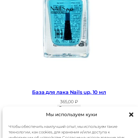
База для лака Nails up, 10 мл
365,00
₽
В корзину
Мы используем куки
Чтобы обеспечить наилучший опыт, мы используем такие
технологии, как cookies, для хранения и/или доступа к
Главная
Доставка
информации об устройстве. Согласие на использование этих