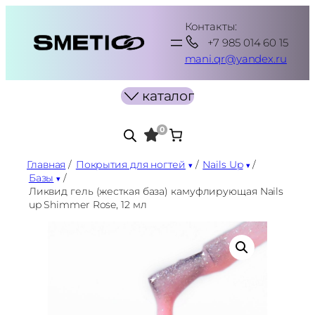
Перейти
Контакты:
к
+7 985 014 60 15
содержимому
mani.qr@yandex.ru
каталог
0
Главная
/
Покрытия для ногтей
/
Nails Up
/
Базы
/
Ликвид гель (жесткая база) камуфлирующая Nails
up Shimmer Rose, 12 мл