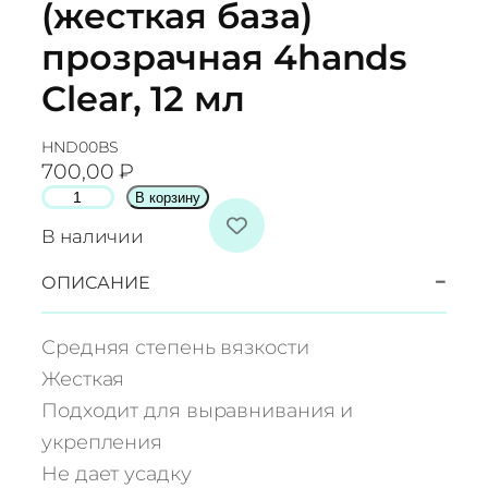
(жесткая база)
прозрачная 4hands
Clear, 12 мл
HND00BS
700,00
₽
К
В корзину
о
В наличии
л
и
−
ОПИСАНИЕ
ч
е
Средняя степень вязкости
с
Жесткая
т
Подходит для выравнивания и
в
укрепления
о
т
Не дает усадку