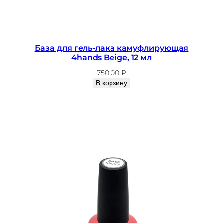
а
я
4
h
База для гель-лака камуфлирующая
a
4hands Beige, 12 мл
n
750,00
₽
d
В корзину
s
C
l
e
a
r
,
1
2
м
л