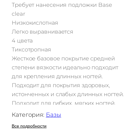
о
Требует нанесения подложки Base
в
clear
а
Низкокислотная
р
Легко выравнивается
а
4 цвета
Л
и
Тиксотропная
к
Жесткое базовое покрытие средней
в
степени вязкости идеально подходит
и
для крепления длинных ногтей.
д
Подходит для покрытия здоровых,
г
истонченных и слабых длинных ногтей.
е
л
Подходит для гибких, мягких ногтей,
ь
нуждающихся в дополнительном
Категория:
Базы
(
укреплении. Перед покрытием жесткой
ж
Все подробности
базой обязательно необходимо нанести
е