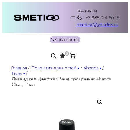
Перейти
Контакты:
к
+7 985 014 60 15
содержимому
mani.qr@yandex.ru
каталог
0
Главная
/
Покрытия для ногтей
/
4hands
/
Базы
/
Ликвид гель (жесткая база) прозрачная 4hands
Clear, 12 мл