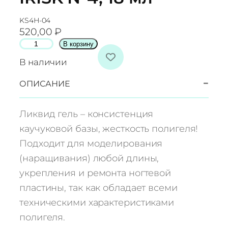
KS4H-04
520,00
₽
К
В корзину
о
В наличии
л
и
−
ОПИСАНИЕ
ч
е
Ликвид гель – консистенция
с
каучуковой базы, жесткость полигеля!
т
Подходит для моделирования
в
(наращивания) любой длины,
о
т
укрепления и ремонта ногтевой
о
пластины, так как обладает всеми
в
техническими характеристиками
а
полигеля.
р