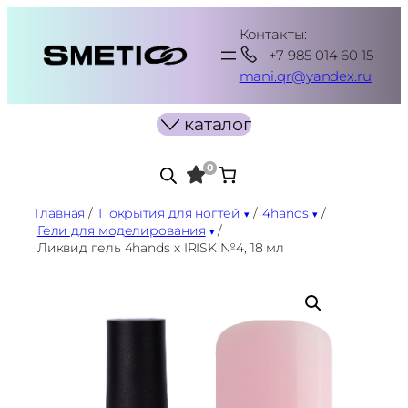
Перейти
Контакты:
к
+7 985 014 60 15
содержимому
mani.qr@yandex.ru
каталог
0
Главная
/
Покрытия для ногтей
/
4hands
/
Гели для моделирования
/
Ликвид гель 4hands х IRISK №4, 18 мл