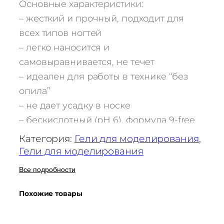
Основные характеристики:
а
– жесткий и прочный, подходит для
Л
и
всех типов ногтей
к
– легко наносится и
в
самовыравнивается, не течет
и
– идеален для работы в технике “без
д
опила”
г
– не дает усадку в носке
е
л
– бескислотный (pH 6), формула 9-free
ь
– полимеризуется в UV, LED и
Категория:
Гели для моделирования
, 
4
гибридных лампах
Гели для моделирования
h
a
Все подробности
n
d
Похожие товары
s
х