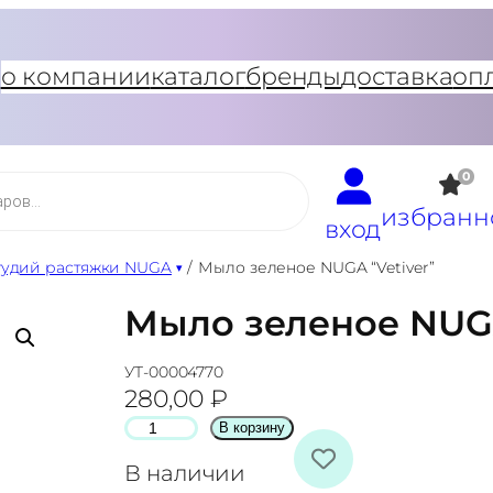
о компании
каталог
бренды
доставка
оп
0
избранн
вход
тудий растяжки NUGA
/
Мыло зеленое NUGA “Vetiver”
Мыло зеленое NUGA
УТ-00004770
280,00
₽
К
В корзину
о
В наличии