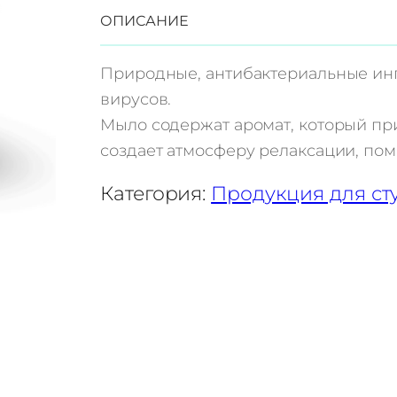
л
ОПИСАНИЕ
и
ч
Природные, антибактериальные ин
е
вирусов.
с
Мыло содержат аромат, который пр
т
создает атмосферу релаксации, пом
в
о
Категория:
Продукция для ст
т
о
в
а
р
а
М