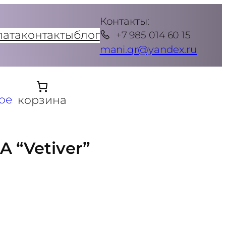
Контакты:
лата
контакты
блог
+7 985 014 60 15
mani.qr@yandex.ru
ое
корзина
 “Vetiver”