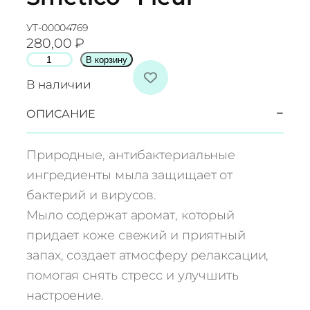
УТ-00004769
280,00
₽
К
В корзину
о
В наличии
л
и
−
ОПИСАНИЕ
ч
е
Природные, антибактериальные
с
ингредиенты мыла защищает от
т
бактерий и вирусов.
в
Мыло содержат аромат, который
о
т
придает коже свежий и приятный
о
запах, создает атмосферу релаксации,
в
помогая снять стресс и улучшить
а
настроение.
р