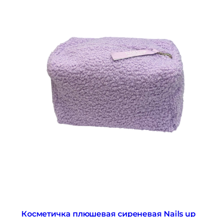
Косметичка плюшевая сиреневая Nails up