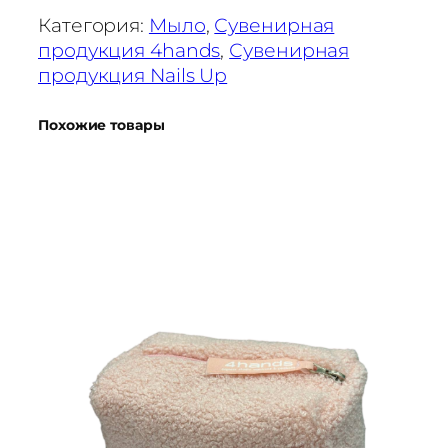
а
Категория:
Мыло
, 
Сувенирная
М
продукция 4hands
, 
Сувенирная
ы
продукция Nails Up
л
о
Похожие товары
ф
и
о
л
е
т
о
в
о
е
S
m
e