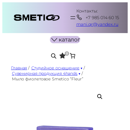
Перейти
Контакты:
к
+7 985 014 60 15
содержимому
mani.qr@yandex.ru
каталог
0
Главная
/
Студийное оснащение
/
Сувенирная продукция 4hands
/
Мыло фиолетовое Smetico “Fleur”