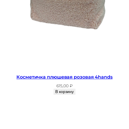
t
i
c
o
"
F
l
e
u
r
"
Косметичка плюшевая розовая 4hands
615,00
₽
В корзину