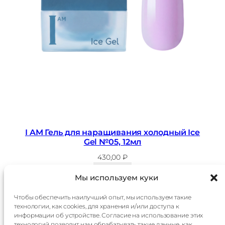
I AM Гель для наращивания холодный Ice
Gel №05, 12мл
430,00
₽
В корзину
Мы используем куки
Чтобы обеспечить наилучший опыт, мы используем такие
технологии, как cookies, для хранения и/или доступа к
Главная
Доставка
информации об устройстве. Согласие на использование этих
Каталог
Оплата
технологий позволит нам обрабатывать такие данные, как