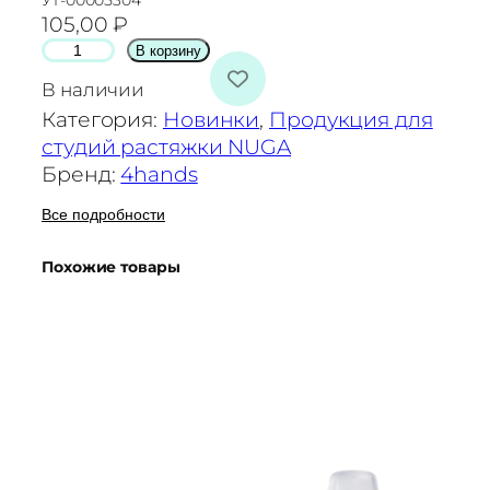
УТ-00005304
105,00
₽
К
В корзину
о
В наличии
л
Категория:
Новинки
, 
Продукция для
и
студий растяжки NUGA
ч
Бренд:
4hands
е
с
Все подробности
т
Похожие товары
в
о
т
о
в
а
р
а
Н