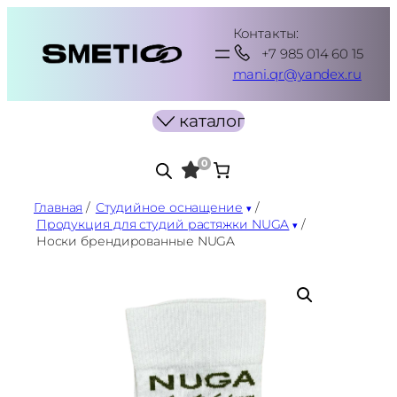
Перейти
Контакты:
к
+7 985 014 60 15
содержимому
mani.qr@yandex.ru
каталог
0
Главная
/
Студийное оснащение
/
Продукция для студий растяжки NUGA
/
Носки брендированные NUGA