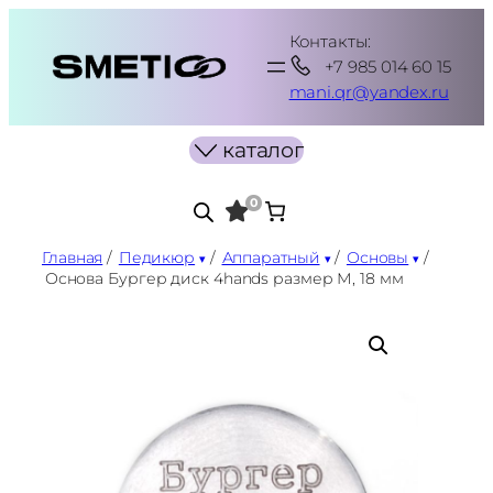
Перейти
Контакты:
к
+7 985 014 60 15
содержимому
mani.qr@yandex.ru
каталог
0
Главная
/
Педикюр
/
Аппаратный
/
Основы
/
Основа Бургер диск 4hands размер М, 18 мм