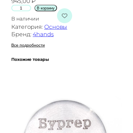
945,00
₽
К
В корзину
о
В наличии
л
Категория:
Основы
и
Бренд:
4hands
ч
е
Все подробности
с
Похожие товары
т
в
о
т
о
в
а
р
а
О