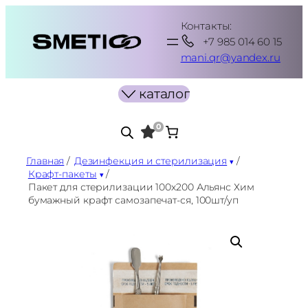
Перейти
Контакты:
к
+7 985 014 60 15
содержимому
mani.qr@yandex.ru
каталог
0
Главная
/
Дезинфекция и стерилизация
/
Крафт-пакеты
/
Пакет для стерилизации 100х200 Альянс Хим
бумажный крафт самозапечат-ся, 100шт/уп