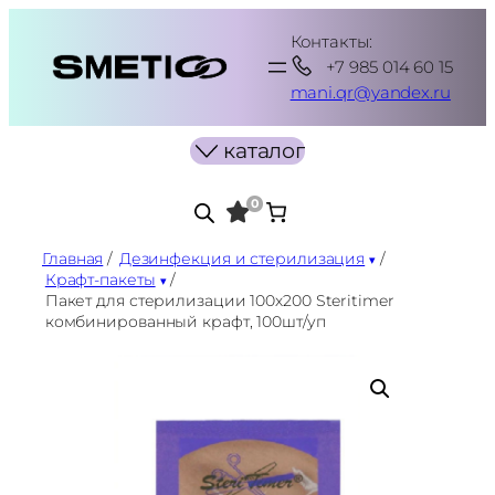
Перейти
Контакты:
к
+7 985 014 60 15
содержимому
mani.qr@yandex.ru
каталог
0
Главная
/
Дезинфекция и стерилизация
/
Крафт-пакеты
/
Пакет для стерилизации 100х200 Steritimer
комбинированный крафт, 100шт/уп