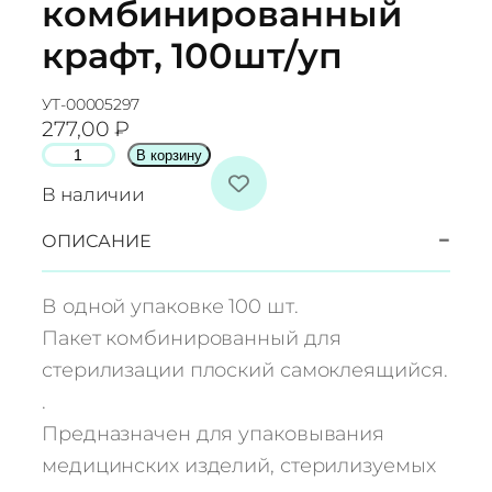
комбинированный
крафт, 100шт/уп
УТ-00005297
277,00
₽
К
В корзину
о
В наличии
л
и
−
ОПИСАНИЕ
ч
е
В одной упаковке 100 шт.
с
Пакет комбинированный для
т
стерилизации плоский самоклеящийся.
в
.
о
т
Предназначен для упаковывания
о
медицинских изделий, стерилизуемых
в