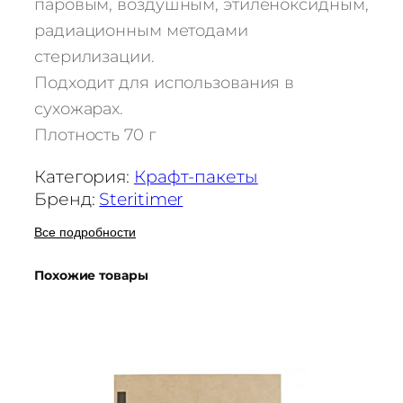
паровым, воздушным, этиленоксидным,
а
радиационным методами
р
стерилизации.
а
Подходит для использования в
П
а
сухожарах.
к
Плотность 70 г
е
т
Категория:
Крафт-пакеты
д
Бренд:
Steritimer
л
Все подробности
я
с
Похожие товары
т
е
р
и
л
и