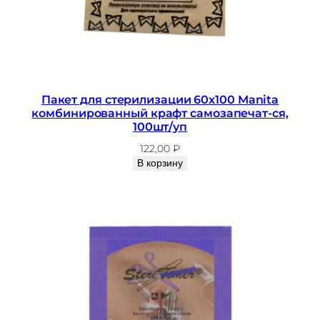
й
к
р
а
ф
Пакет для стерилизации 60х100 Manita
т
комбинированный крафт самозапечат-ся,
,
100шт/уп
1
122,00
₽
0
В корзину
0
ш
т
/
у
п