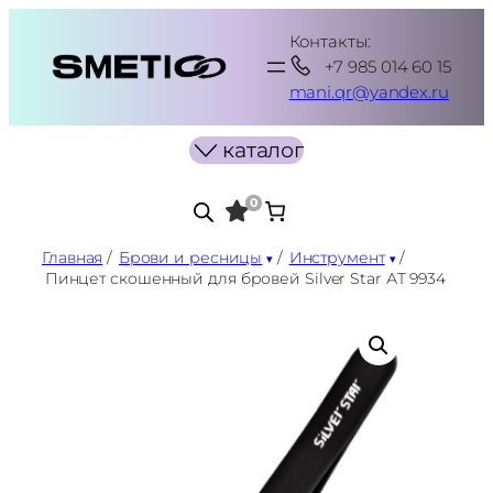
Перейти
Контакты:
к
+7 985 014 60 15
содержимому
mani.qr@yandex.ru
каталог
0
Главная
/
Брови и ресницы
/
Инструмент
/
Пинцет скошенный для бровей Silver Star АТ 9934