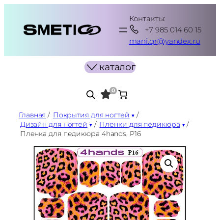
Перейти
Контакты:
к
+7 985 014 60 15
содержимому
mani.qr@yandex.ru
каталог
0
Главная
/
Покрытия для ногтей
/
Дизайн для ногтей
/
Пленки для педикюра
/
Пленка для педикюра 4hands, P16