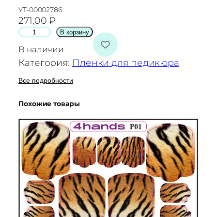
УТ-00002786
271,00
₽
К
В корзину
о
В наличии
л
Категория:
Пленки для педикюра
и
ч
Все подробности
е
Похожие товары
с
т
в
о
т
о
в
а
р
а