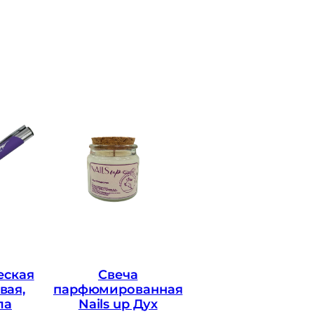
еская
Свеча
вая,
парфюмированная
ла
Nails up Дух