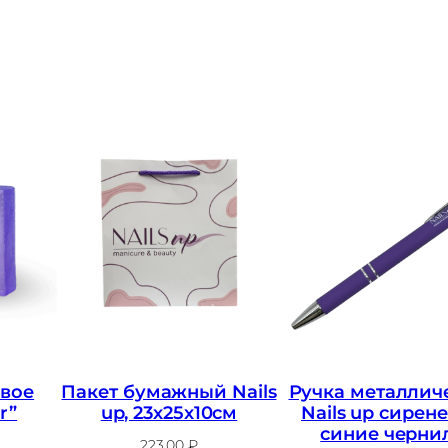
вое
Пакет бумажный Nails
Ручка металлич
r”
up, 23х25х10см
Nails up сирене
синие черни
223,00
₽