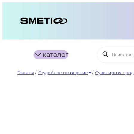
Перейти
к
содержимому
Поиск
каталог
товаров
Главная
/
Студийное оснащение
/
Сувенирная проду