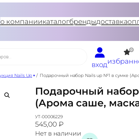
о компании
каталог
бренды
доставка
оп
0
избранн
вход
кция Nails Up
/
Подарочный набор Nails up №1 в сумке (Ар
Подарочный набор 
(Арома саше, маска
УТ-00006229
545,00
₽
Нет в наличии