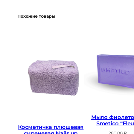
Похожие товары
Мыло фиолето
Smetico “Fleu
Косметичка плюшевая
сиреневая Nails up
280,00
₽