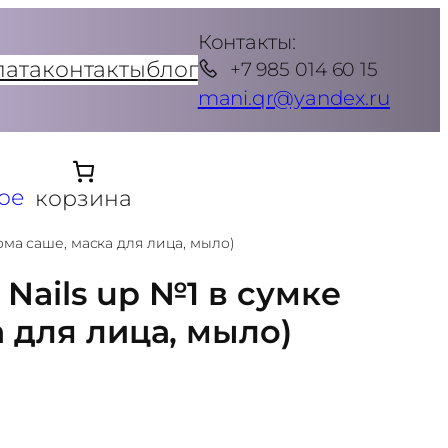
Контакты:
лата
контакты
блог
+7 985 014 60 15
mani.qr@yandex.ru
ое
корзина
ома саше, маска для лица, мыло)
Nails up №1 в сумке
 для лица, мыло)