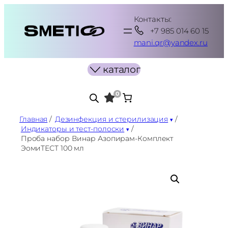
Перейти
Контакты:
к
+7 985 014 60 15
содержимому
mani.qr@yandex.ru
каталог
0
Главная
/
Дезинфекция и стерилизация
/
Индикаторы и тест-полоски
/
Проба набор Винар Азопирам-Комплект
ЭомиТЕСТ 100 мл