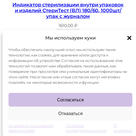
Индикатор стерилизации внутри упаковок
и изделий СтериТест (ВЛ) 180/60, 1000шт/
упак с журналом
1610,00
₽
В корзину
Мы используем куки
Чтобы обеспечить наилучший опыт, мы используем такие
технологии, как cookies, для хранения и/или доступа к
Главная
Доставка
информации об устройстве. Согласие на использование этих
Каталог
Оплата
технологий позволит нам обрабатывать такие данные, как
О
Контакты
поведение при просмотре или уникальные идентификаторы на
компании
этом сайте. Несогласие или отзыв согласия могут негативно
Контакты:
повлиять на некоторые возможности и функции.
+7 985 014 60 15
mani.qr@yandex.ru
Согласиться
Отказаться
smetico ©
2026
политика конфиденциальности
Условия использования
Политика
О
файлов cookie
конфиденциальности
компании