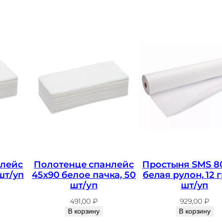
П
р
о
с
т
ы
н
я
С
п
а
нлейс
Полотенце спанлейс
Простыня SMS 8
н
шт/уп
45х90 белое пачка, 50
белая рулон, 12 г
б
шт/уп
шт/уп
о
491,00
₽
929,00
₽
В корзину
В корзину
н