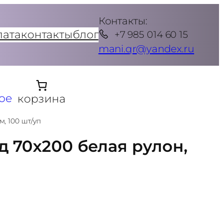
Контакты:
лата
контакты
блог
+7 985 014 60 15
mani.qr@yandex.ru
ое
корзина
, 100 шт/уп
 70х200 белая рулон,