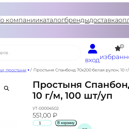
о компании
каталог
бренды
доставка
оп
0
избранн
вход
ки, простыни
/
Простыня Спанбонд 70х200 белая рулон, 10 г/м
Простыня Спанбонд
10 г/м, 100 шт/уп
УТ-00004502
551,00
₽
К
В корзину