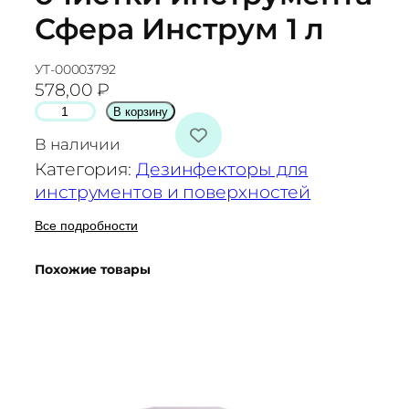
Сфера Инструм 1 л
УТ-00003792
578,00
₽
К
В корзину
о
В наличии
л
Категория:
Дезинфекторы для
и
инструментов и поверхностей
ч
е
Все подробности
с
Похожие товары
т
в
о
т
о
в
а