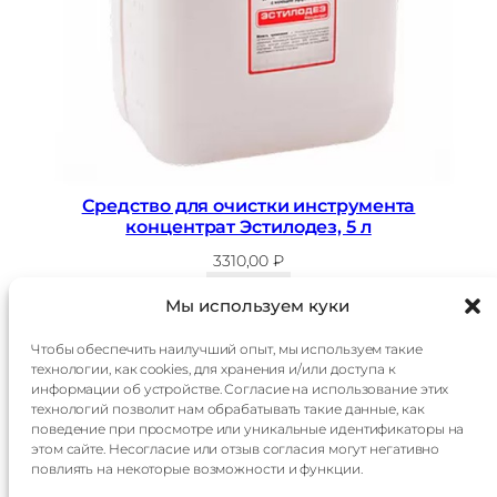
н
с
т
р
у
м
1
л
Средство для очистки инструмента
концентрат Эстилодез, 5 л
3310,00
₽
В корзину
Мы используем куки
Чтобы обеспечить наилучший опыт, мы используем такие
технологии, как cookies, для хранения и/или доступа к
Главная
Доставка
информации об устройстве. Согласие на использование этих
Каталог
Оплата
технологий позволит нам обрабатывать такие данные, как
О
Контакты
поведение при просмотре или уникальные идентификаторы на
компании
этом сайте. Несогласие или отзыв согласия могут негативно
Контакты:
повлиять на некоторые возможности и функции.
+7 985 014 60 15