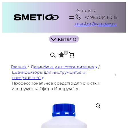
Перейти
Контакты:
к
+7 985 014 60 15
содержимому
mani.qr@yandex.ru
каталог
0
Главная
/
Дезинфекция и стерилизация
/
Дезинфекторы для инструментов и
/
поверхностей
Профессиональное средство для очистки
инструмента Сфера Инструм 1 л