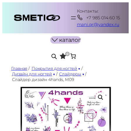
Перейти
Контакты:
к
+7 985 014 60 15
содержимому
mani.qr@yandex.ru
каталог
0
Главная
/
Покрытия для ногтей
/
Дизайн для ногтей
/
Слайдеры
/
Слайдер дизайн 4hands, М09