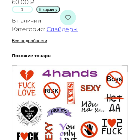
60,00
₽
К
В корзину
о
В наличии
л
Категория:
Слайдеры
и
ч
Все подробности
е
Похожие товары
с
т
в
о
т
о
в
а
р
а
С