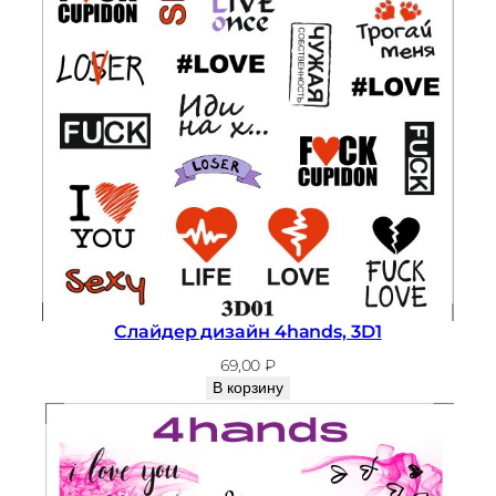
л
а
й
д
е
р
д
и
з
а
й
н
Слайдер дизайн 4hands, 3D1
4
69,00
₽
h
В корзину
a
n
d
s