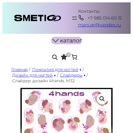
Перейти
Контакты:
к
+7 985 014 60 15
содержимому
mani.qr@yandex.ru
каталог
0
Главная
/
Покрытия для ногтей
/
Дизайн для ногтей
/
Слайдеры
/
Слайдер дизайн 4hands, М32