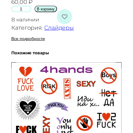
60,00
₽
К
В корзину
о
В наличии
л
Категория:
Слайдеры
и
ч
Все подробности
е
Похожие товары
с
т
в
о
т
о
в
а
р
а
С