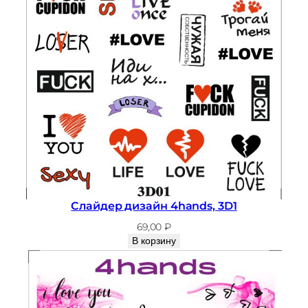
л
а
й
д
е
р
д
и
з
а
й
н
Слайдер дизайн 4hands, 3D1
4
69,00
₽
h
В корзину
a
n
d
s