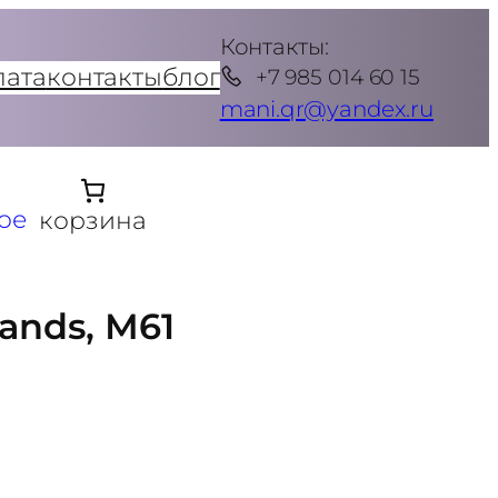
Контакты:
лата
контакты
блог
+7 985 014 60 15
mani.qr@yandex.ru
ое
корзина
ands, М61