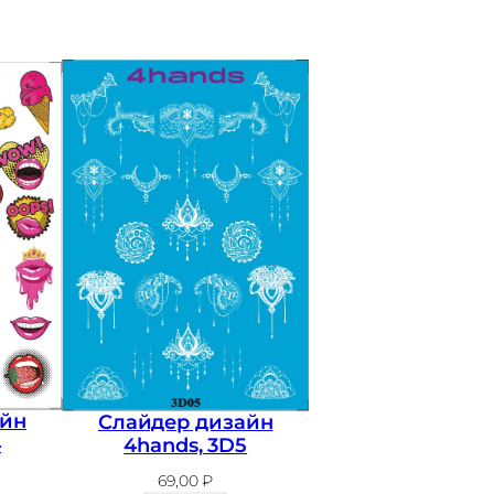
айн
Слайдер дизайн
4
4hands, 3D5
69,00
₽