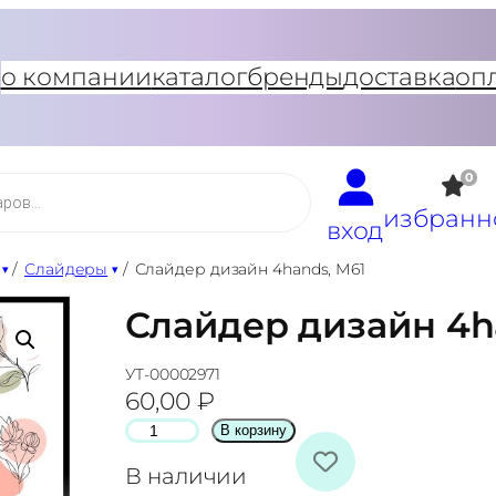
о компании
каталог
бренды
доставка
оп
0
избранн
вход
/
Слайдеры
/
Слайдер дизайн 4hands, М61
Слайдер дизайн 4h
УТ-00002971
60,00
₽
К
В корзину
о
В наличии