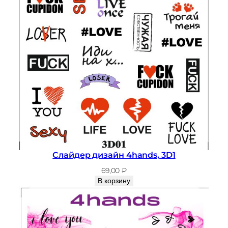
л
а
й
д
е
р
д
и
з
а
й
н
Слайдер дизайн 4hands, 3D1
4
69,00
₽
h
В корзину
a
n
d
s