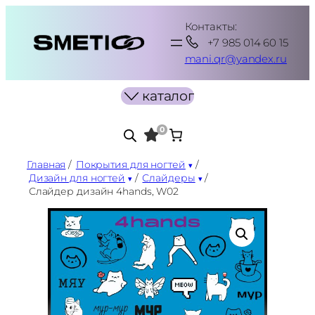
Перейти
Контакты:
к
+7 985 014 60 15
содержимому
mani.qr@yandex.ru
каталог
0
Главная
/
Покрытия для ногтей
/
Дизайн для ногтей
/
Слайдеры
/
Слайдер дизайн 4hands, W02