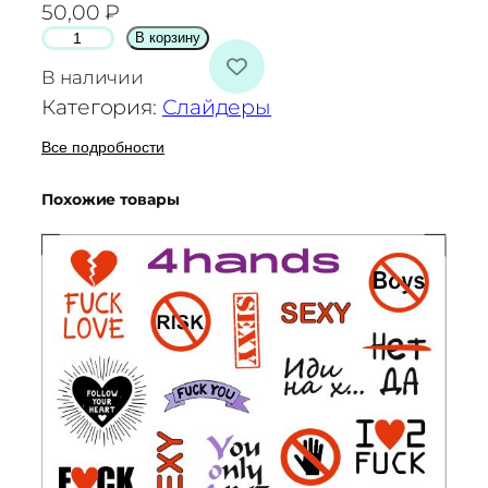
50,00
₽
К
В корзину
о
В наличии
л
Категория:
Слайдеры
и
ч
Все подробности
е
Похожие товары
с
т
в
о
т
о
в
а
р
а
С