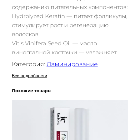
содержанию питательных компонентов:
Hydrolyzed Keratin — питает фолликулы,
стимулирует рост и регенерацию
волосков.
Vitis Vinifera Seed Oil — масло
виноградной косточки — увлажняет,
тонизирует, повышает упругость и
Категория:
Ламинирование
эластичность.
Все подробности
Dimethiconol – покрывает волос
защитной пленкой, препятствует его
Похожие товары
высыханию и ломкости.
Состав применяется только в
комплексе с Составом #1 для
ламинирования ресниц VOLUME LIFT IC
FACTORY.