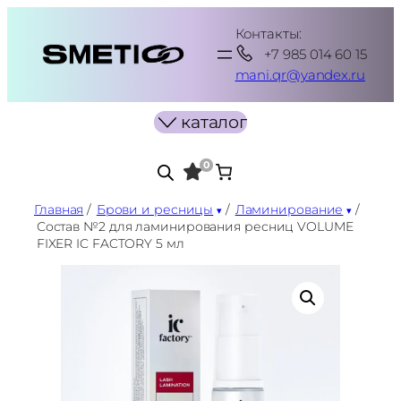
Перейти
Контакты:
к
+7 985 014 60 15
содержимому
mani.qr@yandex.ru
каталог
0
Главная
/
Брови и ресницы
/
Ламинирование
/
Состав №2 для ламинирования ресниц VOLUME
FIXER IC FACTORY 5 мл