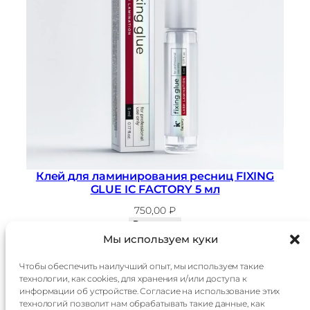
Срок хранения после вскрытия — 12
месяцев, в закрытом виде — 24 месяца
Расход — 30 процедур
Каждая партия проходит несколько
этапов тестирования
Клей для ламинирования ресниц FIXING
GLUE IC FACTORY 5 мл
750,00
₽
В корзину
Мы используем куки
Чтобы обеспечить наилучший опыт, мы используем такие
технологии, как cookies, для хранения и/или доступа к
Главная
Доставка
информации об устройстве. Согласие на использование этих
Каталог
Оплата
технологий позволит нам обрабатывать такие данные, как
О
Контакты