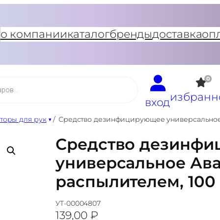
о компании
каталог
бренды
доставка
оп
0
избранн
вход
торы для рук
/
Средство дезинфицирующее универсальное 
Средство дезинф
универсальное Ава
распылителем, 100
УТ-00004807
139,00
₽