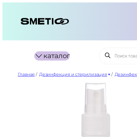
Перейти
к
содержимому
Поиск
каталог
товаров
Главная
/
Дезинфекция и стерилизация
/
Дезинфек