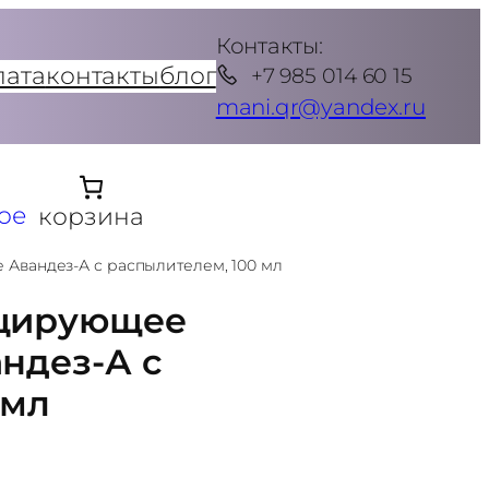
Контакты:
лата
контакты
блог
+7 985 014 60 15
mani.qr@yandex.ru
ое
корзина
Авандез-А с распылителем, 100 мл
ицирующее
ндез-А с
 мл