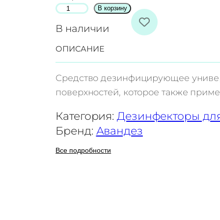
К
В корзину
о
В наличии
л
ОПИСАНИЕ
и
ч
Средство дезинфицирующее универ
е
поверхностей, которое также прим
с
т
Категория:
Дезинфекторы для
в
Бренд:
Авандез
о
Все подробности
т
о
в
а
р