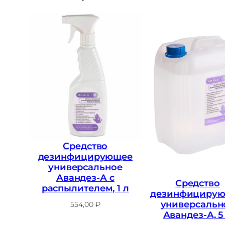
Средство
дезинфицирующее
универсальное
Авандез-А с
Средство
распылителем, 1 л
дезинфициру
универсальн
554,00
₽
Авандез-А, 5