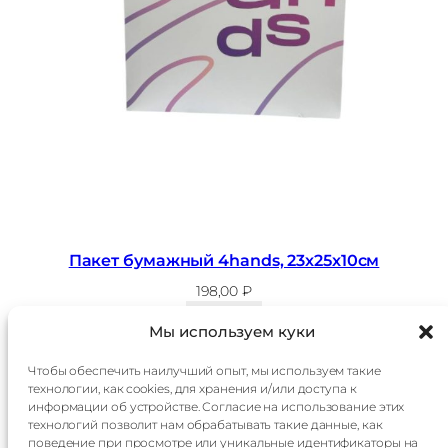
Пакет бумажный 4hands, 23х25х10см
198,00
₽
В корзину
Мы используем куки
Чтобы обеспечить наилучший опыт, мы используем такие
технологии, как cookies, для хранения и/или доступа к
Главная
Доставка
информации об устройстве. Согласие на использование этих
Каталог
Оплата
технологий позволит нам обрабатывать такие данные, как
О
Контакты
поведение при просмотре или уникальные идентификаторы на