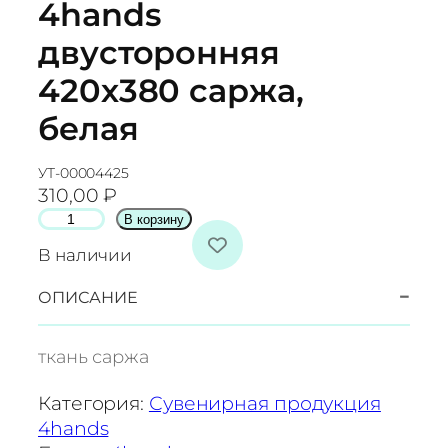
4hands
двусторонняя
420х380 саржа,
белая
УТ-00004425
310,00
₽
К
В корзину
о
В наличии
л
и
−
ОПИСАНИЕ
ч
е
ткань саржа
с
т
Категория:
Сувенирная продукция
в
4hands
о