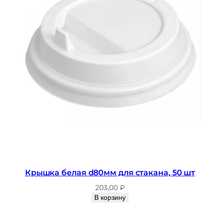
4
2
0
х
3
8
0
с
а
р
ж
а
,
б
е
Крышка белая d80мм для стакана, 50 шт
л
203,00
₽
а
В корзину
я