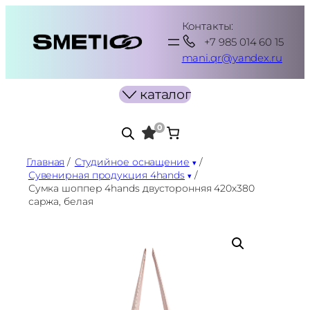
Перейти
Контакты:
к
+7 985 014 60 15
содержимому
mani.qr@yandex.ru
каталог
0
Главная
/
Студийное оснащение
/
Сувенирная продукция 4hands
/
Сумка шоппер 4hands двусторонняя 420х380
саржа, белая